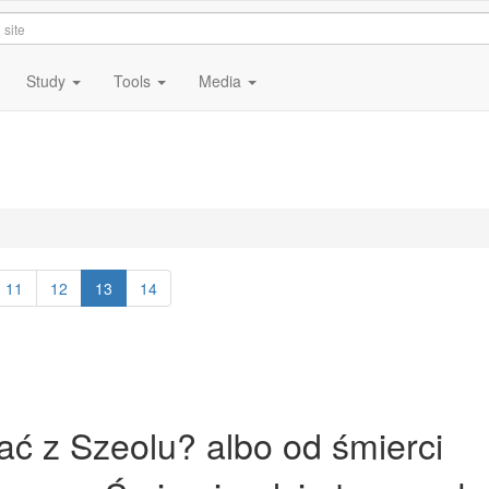
Study
Tools
Media
3
11
12
13
14
ć z Szeolu? albo od śmierci