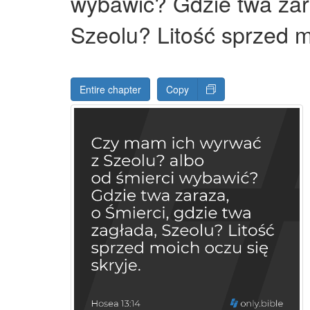
wybawić? Gdzie twa zara
Szeolu? Litość sprzed m
Entire chapter
Copy