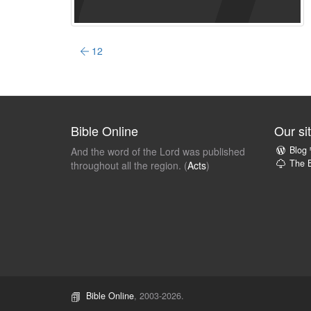
12
Bible Online
Our si
Blog
And the word of the Lord was published
The B
throughout all the region. (
Acts
)
Bible Online
, 2003-2026.