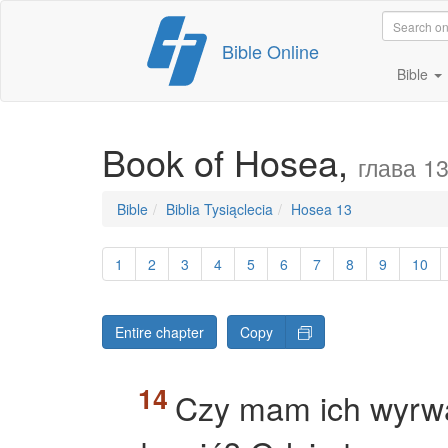
Skip
Bible Online
to
content
Bible
Book of Hosea,
глава 1
Bible
Biblia Tysiąclecia
Hosea 13
1
2
3
4
5
6
7
8
9
10
Entire chapter
Copy
Czy mam ich wyrwa