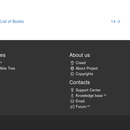
List of Books
14
tes
About us
ru
Creed
ible Tree
About Project
Copyrights
Contacts
Support Center
ru
Knowledge base
Email
ru
Forum