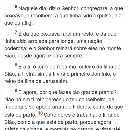
Naquele dia, diz o Senhor, congregarei a que
coxeava, e recolherei a que tinha sido expulsa, e a
que eu afligi.
E da que coxeava farei um resto, e da que
tinha sido arrojada para longe, uma nação
poderosa; e o Senhor reinará sobre eles no monte
Sião, desde agora e para sempre.
E a ti, ó torre do rebanho, outeiro da filha de
Sião, a ti virá, sim, a ti virá o primeiro domínio, o
reino da filha de Jerusalém.
E agora, por que fazes tão grande pranto?
Não há em ti rei? pereceu o teu conselheiro, de
modo que se apoderaram de ti dores, como da que
está de parto,
Sofre dores e trabalha, ó filha de
Sião, como a que está de parto; porque agora
sairás da cidade, e morarás no campo, e virás até