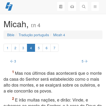
Skip
to
content
Micah,
гл 4
Bible
Tradução português
Micah 4
1
2
3
4
5
6
7
3
5
Mas nos últimos dias acontecerá que o monte
da casa do Senhor será estabelecido como o mais
alto dos montes, e se exalçará sobre os outeiros, e
a ele concorrão os povos.
E irão muitas nações, e dirão: Vinde, e
subamos ao monte do Senhor, e à casa do Deus de