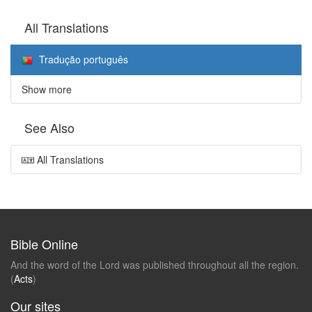
All Translations
Tradução português
Show more
See Also
All Translations
Bible Online
And the word of the Lord was published throughout all the region.
(
Acts
)
Our sites