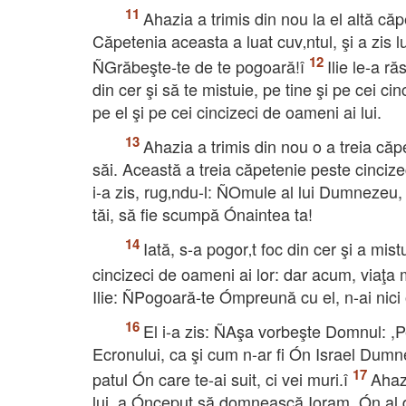
Ahazia a trimis din nou la el altă căp
Căpetenia aceasta a luat cuv‚ntul, şi a zis 
ÑGrăbeşte-te de te pogoară!î
Ilie le-a 
din cer şi să te mistuie, pe tine şi pe cei cin
pe el şi pe cei cincizeci de oameni ai lui.
Ahazia a trimis din nou o a treia că
săi. Această a treia căpetenie peste cincizeci 
i-a zis, rug‚ndu-l: ÑOmule al lui Dumnezeu, t
tăi, să fie scumpă Ónaintea ta!
Iată, s-a pogor‚t foc din cer şi a mist
cincizeci de oameni ai lor: dar acum, viaţa
Ilie: ÑPogoară-te Ómpreună cu el, n-ai nici o 
El i-a zis: ÑAşa vorbeşte Domnul: ,
Ecronului, ca şi cum n-ar fi Ón Israel Dumne
patul Ón care te-ai suit, ci vei muri.î
Ahazi
lui, a Ónceput să domnească Ioram, Ón al doil