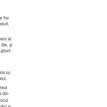
e foc
stuit,
eni ai
Ilie, şi
itorii
is lui
tul.
zeul
s din
locul
căci n-