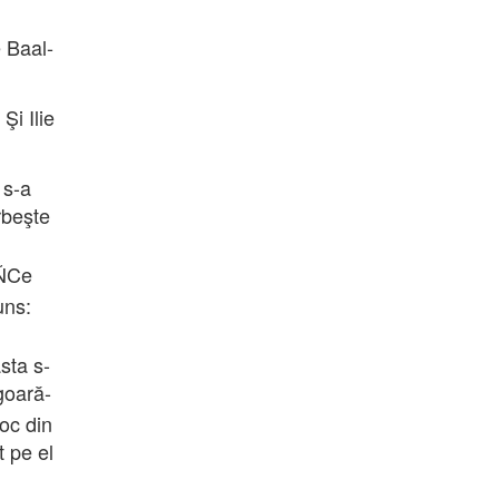
 Baal-
Şi Ilie
 s-a
rbeşte
 ÑCe
uns:
sta s-
goară-
oc din
t pe el