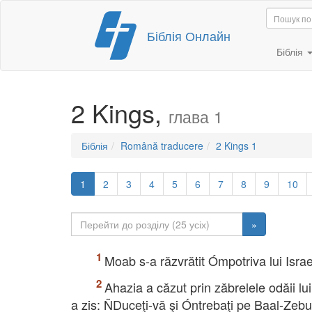
Перейти
Біблія Онлайн
до
вмісту
Біблія
2 Kings,
глава 1
Біблія
Română traducere
2 Kings 1
1
2
3
4
5
6
7
8
9
10
»
Moab s-a răzvrătit Ómpotriva lui Isra
Ahazia a căzut prin zăbrelele odăii lui
a zis: ÑDuceţi-vă şi Óntrebaţi pe Baal-Zeb