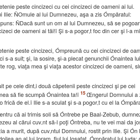
etenie peste cincizeci cu cei cincizeci de oameni ai lui.
lui Ilie: ÑOmule al lui Dumnezeu, aşa a zis Ómpăratul:
răspuns: ÑDacă sunt un om al lui Dumnezeu, să se pogoar
cizeci de oameni ai tăi!î Şi s-a pogor‚t foc din cer şi l-a mi
petenie peste cincizeci, Ómpreună cu cei cincizeci de oam
s-a suit; şi, la sosire, şi-a plecat genunchii Ónaintea lui 
e rog, viaţa mea şi viaţa acestor cincizeci de oameni, sluj
uit pe cele dint‚i două căpetenii peste cincizeci şi pe cei
 mea să fie scumpă Ónaintea ta!î
Œngerul Domnului a z
frică de el.î Ilie s-a sculat şi s-a pogor‚t cu el la Ómpăra
Pentru că ai trimis soli să Óntrebe pe Baal-Zebub, dumne
zeu al cărui cuv‚nt să-l poţi Óntreba, nu te vei mai da jo
a a murit, după cuv‚ntul Domnului, rostit prin Ilie. Şi Ón 
ea an al lui Ioram, fiul lui Iosafat, Ómpăratul lui Iuda; 