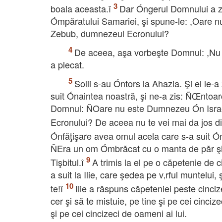
boala aceasta.î
Dar Óngerul Domnului a zis 
Ómpăratului Samariei, şi spune-le: ,Oare n
Zebub, dumnezeul Ecronului?
De aceea, aşa vorbeşte Domnul: ,Nu te 
a plecat.
Solii s-au Óntors la Ahazia. Şi el le-a
suit Ónaintea noastră, şi ne-a zis: ÑŒntoarc
Domnul: ÑOare nu este Dumnezeu Ón Israel
Ecronului? De aceea nu te vei mai da jos din 
Ónfăţişare avea omul acela care s-a suit Ón
ÑEra un om Ómbrăcat cu o manta de păr şi Ón
Tişbitul.î
A trimis la el pe o căpetenie de c
a suit la Ilie, care şedea pe v‚rful muntelu
te!î
Ilie a răspuns căpeteniei peste cinc
cer şi să te mistuie, pe tine şi pe cei cincize
şi pe cei cincizeci de oameni ai lui.