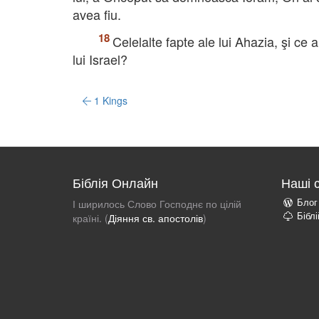
avea fiu.
Celelalte fapte ale lui Ahazia, şi ce
lui Israel?
1 Kings
Біблія Онлайн
Наші 
Блог
І ширилось Слово Господнє по цілій
Бібл
країні. (
Діяння св. апостолів
)