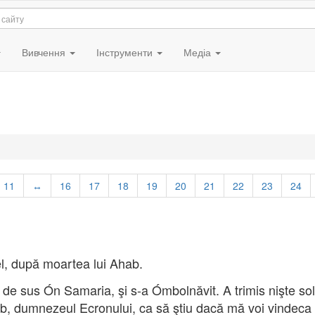
Вивчення
Інструменти
Медіа
11
↔
16
17
18
19
20
21
22
23
24
el, după moartea lui Ahab.
 de sus Ón Samaria, şi s-a Ómbolnăvit. A trimis nişte soli,
ub, dumnezeul Ecronului, ca să ştiu dacă mă voi vindeca