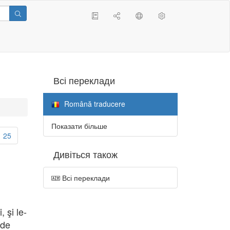
Всі переклади
Română traducere
Показати більше
25
Дивіться також
Всі переклади
 şi le-
 de