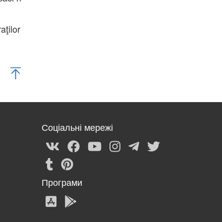
aţilor
Соціальні мережі
Програми