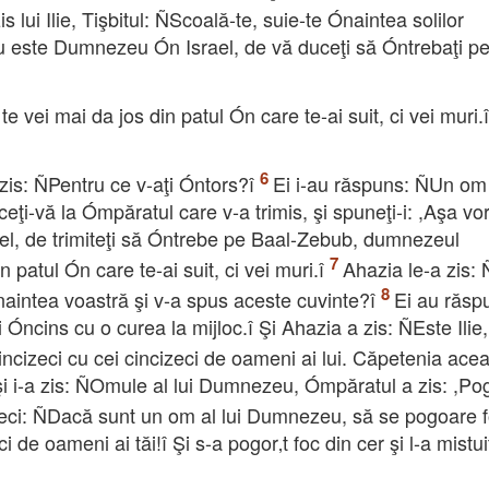
lui Ilie, Tişbitul: ÑScoală-te, suie-te Ónaintea solilor
u este Dumnezeu Ón Israel, de vă duceţi să Óntrebaţi pe
vei mai da jos din patul Ón care te-ai suit, ci vei muri.î 
 zis: ÑPentru ce v-aţi Óntors?î
Ei i-au răspuns: ÑUn om
eţi-vă la Ómpăratul care v-a trimis, şi spuneţi-i: ,Aşa vo
, de trimiteţi să Óntrebe pe Baal-Zebub, dumnezeul
patul Ón care te-ai suit, ci vei muri.î
Ahazia le-a zis:
aintea voastră şi v-a spus aceste cuvinte?î
Ei au răsp
cins cu o curea la mijloc.î Şi Ahazia a zis: ÑEste Ilie,
incizeci cu cei cincizeci de oameni ai lui. Căpetenia acea
i, şi i-a zis: ÑOmule al lui Dumnezeu, Ómpăratul a zis: ,Po
izeci: ÑDacă sunt un om al lui Dumnezeu, să se pogoare f
ci de oameni ai tăi!î Şi s-a pogor‚t foc din cer şi l-a mistui