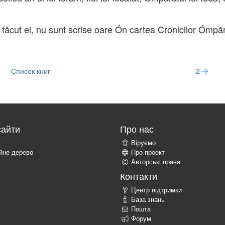
 a făcut el, nu sunt scrise oare Ón cartea Cronicilor Ómpăr
Список книг
2
сайти
Про нас
Віруємо
ійне дерево
Про проект
Авторські права
Контакти
Центр підтримки
База знань
Пошта
Форум