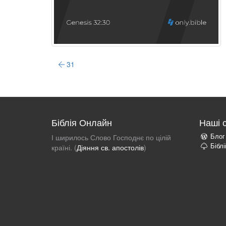
31
Біблія Онлайн
Наші 
Блог
І ширилось Слово Господнє по цілій
Бібл
країні. (
Діяння св. апостолів
)