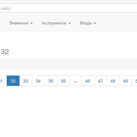
Вивчення
Інструменти
Медіа
 32
31
32
33
34
35
36
↔
46
47
48
49