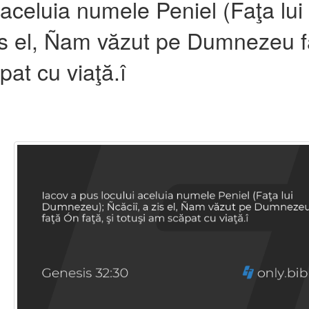
 aceluia numele Peniel (Faţa lui
is el, Ñam văzut pe Dumnezeu f
pat cu viaţă.î