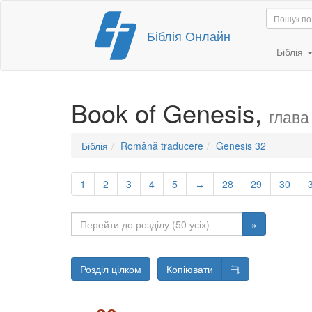
Перейти
Біблія Онлайн
до
вмісту
Біблія
Book of Genesis,
глава
Біблія
Română traducere
Genesis 32
1
2
3
4
5
↔
28
29
30
»
Розділ цілком
Копіювати