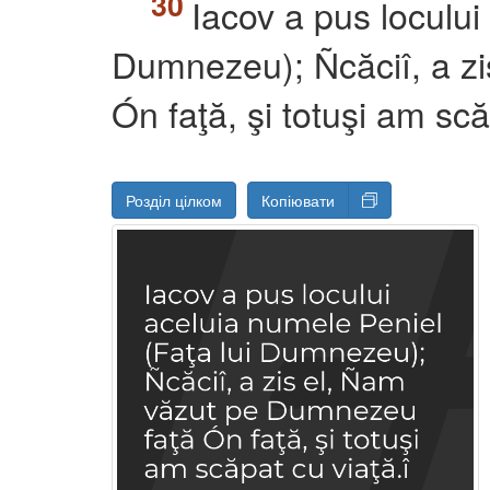
Iacov a pus locului
Dumnezeu); Ñcăciî, a z
Ón faţă, şi totuşi am scă
Розділ цілком
Копіювати