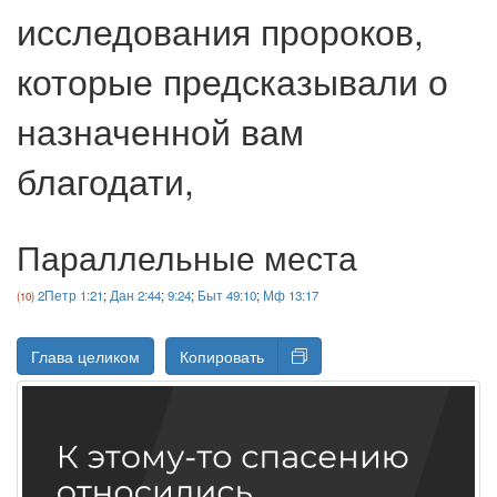
исследования пророков,
которые предсказывали о
назначенной вам
благодати,
Параллельные места
2Петр 1:21
;
Дан 2:44
;
9:24
;
Быт 49:10
;
Мф 13:17
Глава целиком
Копировать