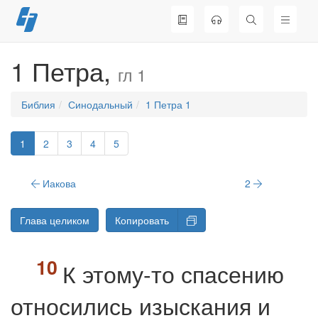
Перейти
к
содержимому
1 Петра,
гл 1
Библия
Синодальный
1 Петра 1
1
2
3
4
5
Иакова
2
Глава целиком
Копировать
К этому-то спасению
относились изыскания и