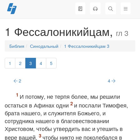
Перейти
к
содержимому
1 Фессалоникийцам,
гл 3
Библия
Синодальный
1 Фессалоникийцам 3
1
2
3
4
5
2
4
И потому, не терпя более, мы решили
остаться в Афинах одни
и послали Тимофея,
брата нашего, и служителя Божьего, и
сотрудника нашего в благовествовании
Христовом, чтобы утвердить вас и утешить в
вере вашей,
чтобы никто не поколебался в