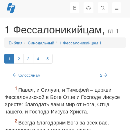
Перейти
к
содержимому
1 Фессалоникийцам,
гл 1
Библия
Синодальный
1 Фессалоникийцам 1
1
2
3
4
5
Колоссянам
2
Павел, и Силуан, и Тимофей – церкви
Фессалоникской в Боге Отце и Господе Иисусе
Христе: благодать вам и мир от Бога, Отца
нашего, и Господа Иисуса Христа.
Всегда благодарим Бога за всех вас,
вспоминая о вас в молитвах наших,