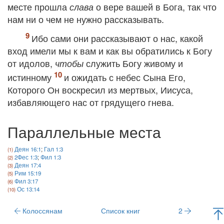
месте прошла
о вере вашей в Бога, так что
слава
нам ни о чем не нужно рассказывать.
Ибо сами они рассказывают о нас, какой
вход имели мы к вам и как вы обратились к Богу
от идолов,
служить Богу живому и
чтобы
истинному
и ожидать с небес Сына Его,
Которого Он воскресил из мертвых, Иисуса,
избавляющего нас от грядущего гнева.
Параллельные места
Деян 16:1
;
Гал 1:3
2Фес 1:3
;
Фил 1:3
Деян 17:4
Рим 15:19
Фил 3:17
Ос 13:14
Колоссянам
Список книг
2