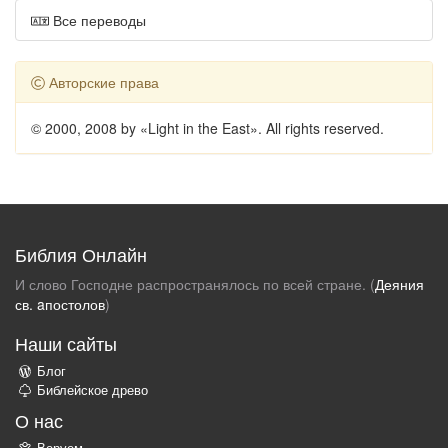
Все переводы
Авторские права
© 2000, 2008 by «Light in the East». All rights reserved.
Библия Онлайн
И слово Господне распространялось по всей стране. (
Деяния
св. aпостолов
)
Наши сайты
Блог
Библейское древо
О нас