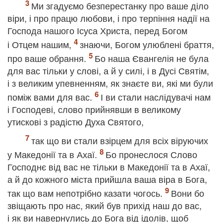
Ми згадуємо безперестанку про ваше діло
віри, і про працю любови, і про терпіння надії на
Господа нашого Ісуса Христа, перед Богом
і Отцем нашим,
знаючи, Богом улюблені браття,
про ваше обрання.
Бо наша Євангелія не була
для вас тільки у слові, а й у силі, і в Дусі Святім,
і з великим упевненням, як знаєте ви, які ми були
поміж вами для вас.
І ви стали наслідувачі нам
і Господеві, слово прийнявши в великому
утискові з радістю Духа Святого,
так що ви стали взірцем для всіх віруючих
у Македонії та в Ахаї.
Бо пронеслося Слово
Господнє від вас не тільки в Македонії та в Ахаї,
а й до кожного міста прийшла ваша віра в Бога,
так що вам непотрібно казати чогось.
Вони бо
звіщають про нас, який був прихід наш до вас,
і як ви навернулись до Бога від ідолів, щоб