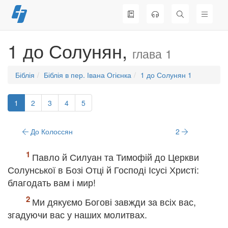
Перейти
до
вмісту
1 до Солунян,
глава 1
Біблія
Біблія в пер. Івана Огієнка
1 до Солунян 1
1
2
3
4
5
До Колоссян
2
Павло й Силуан та Тимофій до Церкви
Солунської в Бозі Отці й Господі Ісусі Христі:
благодать вам і мир!
Ми дякуємо Богові завжди за всіх вас,
згадуючи вас у наших молитвах.