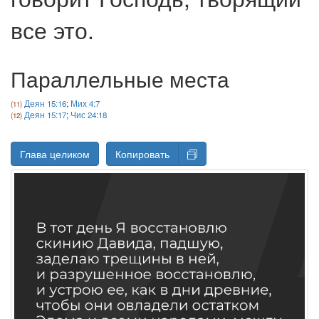
все это.
Параллельные места
Деян 15:16
;
Мих 4:7
Деян 15:17
;
Чис 24:18
Глава целиком
Копировать