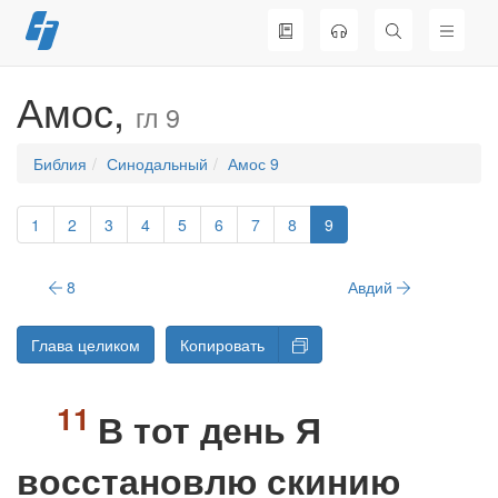
Перейти
к
содержимому
Амос,
гл 9
Библия
Синодальный
Амос 9
1
2
3
4
5
6
7
8
9
8
Авдий
Глава целиком
Копировать
В тот день Я
восстановлю скинию