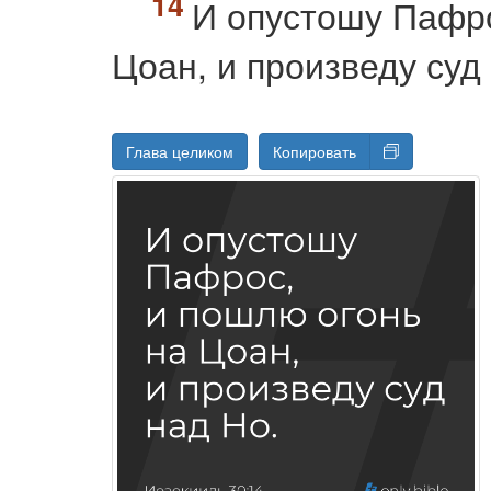
И опустошу Пафро
Цоан, и произведу суд
Глава целиком
Копировать