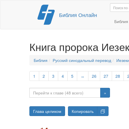
Перейти
Библия Онлайн
к
содержимому
Библи
Книга пророка Иезе
Библия
Русский синодальный перевод
Иезек
1
2
3
4
5
↔
26
27
28
»
Глава целиком
Копировать