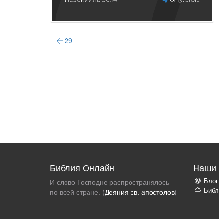
29
Библия Онлайн
Наши 
Блог
И слово Господне распространялось
Библ
по всей стране. (
Деяния св. aпостолов
)