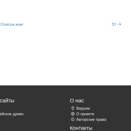
Список книг
31
сайты
О нас
Веруем
ейское древо
О проекте
Авторские права
Контакты