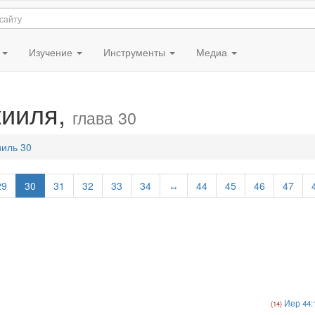
я
Изучение
Инструменты
Медиа
кииля,
глава 30
ииль 30
29
30
31
32
33
34
↔
44
45
46
47
Иер 44: