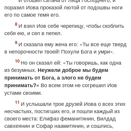
поразил Иова проказой лютой от подошвы ноги
его по самое темя его.
И взял Иов себе черепицу, чтобы скоблить
себя ею, и сел в пепел.
И сказала ему жена его: «Ты все еще тверд
в непорочности твоей! Похули Бога и умри».
Но он сказал ей: «Ты говоришь, как одна
из безумных.
Неужели доброе мы будем
принимать
от Бога, а злого не будем
Во всем этом не согрешил Иов
принимать?»
устами своими.
И услышали трое друзей Иова о всех этих
несчастьях, постигших его, и пошли каждый из
своего места: Елифаз феманитянин, Вилдад
савхеянин и Софар наамитянин, и сошлись,