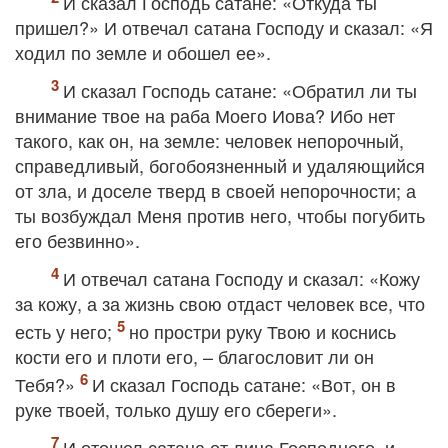
И сказал Господь сатане: «Откуда ты
пришел?» И отвечал сатана Господу и сказал: «Я
ходил по земле и обошел ее».
И сказал Господь сатане: «Обратил ли ты
внимание твое на раба Моего Иова? Ибо нет
такого, как он, на земле: человек непорочный,
справедливый, богобоязненный и удаляющийся
от зла, и доселе тверд в своей непорочности; а
ты возбуждал Меня против него, чтобы погубить
его безвинно».
И отвечал сатана Господу и сказал: «Кожу
за кожу, а за жизнь свою отдаст человек все, что
есть у него;
но простри руку Твою и коснись
кости его и плоти его, – благословит ли он
Тебя?»
И сказал Господь сатане: «Вот, он в
руке твоей, только душу его сбереги».
И отошел сатана от лица Господнего, и