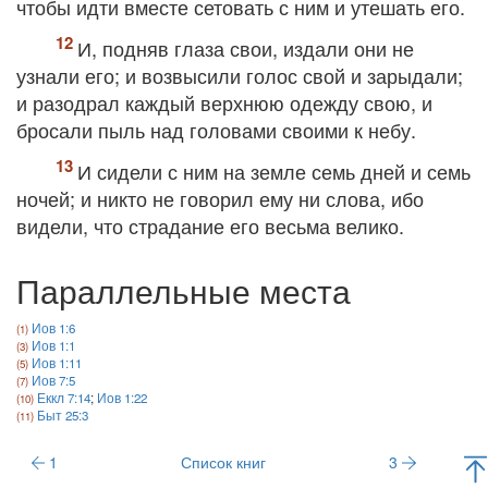
чтобы идти вместе сетовать с ним и утешать его.
И, подняв глаза свои, издали они не
узнали его; и возвысили голос свой и зарыдали;
и разодрал каждый верхнюю одежду свою, и
бросали пыль над головами своими к небу.
И сидели с ним на земле семь дней и семь
ночей; и никто не говорил ему ни слова, ибо
видели, что страдание его весьма велико.
Параллельные места
Иов 1:6
Иов 1:1
Иов 1:11
Иов 7:5
Еккл 7:14
;
Иов 1:22
Быт 25:3
1
Список книг
3