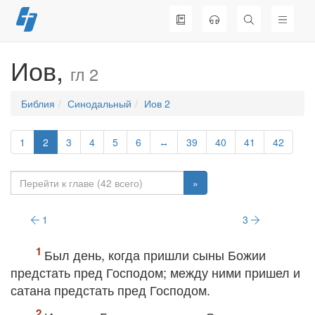
Перейти
к
содержимому
Иов,
гл 2
Библия
Синодальный
Иов 2
1
2
3
4
5
6
↔
39
40
41
42
»
1
3
Был день, когда пришли сыны Божии
предстать пред Господом; между ними пришел и
сатана предстать пред Господом.