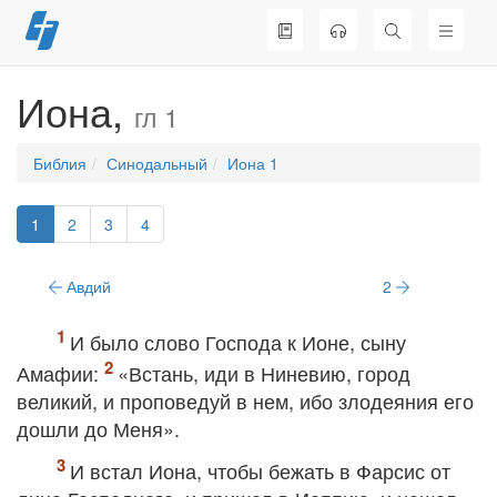
Перейти
к
содержимому
Иона,
гл 1
Библия
Синодальный
Иона 1
1
2
3
4
Авдий
2
И было слово Господа к Ионе, сыну
Амафии:
«Встань, иди в Ниневию, город
великий, и проповедуй в нем, ибо злодеяния его
дошли до Меня».
И встал Иона, чтобы бежать в Фарсис от