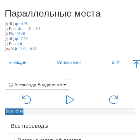
Параллельные места
4Цар 14:25
Быт 10:11
;
Ион 3:3
Пс 106:25
4Цар 17:29
Быт 1:9
Мф 12:40
;
14:32
Авдий
Список книг
2
Александр Бондаренко
00:00
/
03:18
Все переводы
Русский синодальный перевод