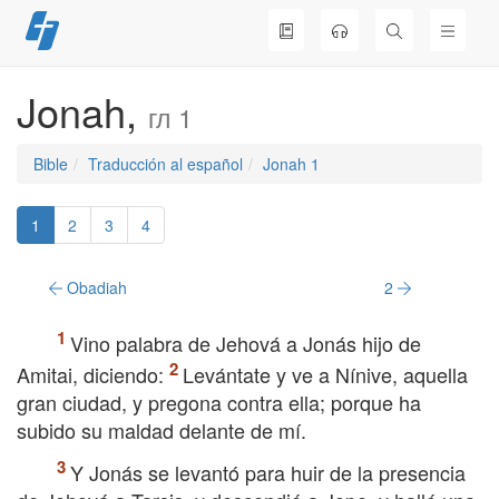
Skip
to
content
Jonah,
гл 1
Bible
Traducción al español
Jonah 1
1
2
3
4
Obadiah
2
Vino palabra de Jehová a Jonás hijo de
Amitai, diciendo:
Levántate y ve a Nínive, aquella
gran ciudad, y pregona contra ella; porque ha
subido su maldad delante de mí.
Y Jonás se levantó para huir de la presencia