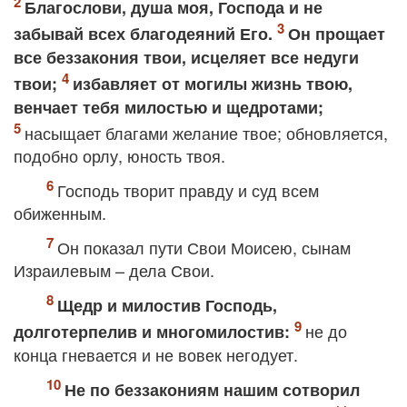
Благослови, душа моя, Господа и не
забывай всех благодеяний Его.
Он прощает
все беззакония твои, исцеляет все недуги
твои;
избавляет от могилы жизнь твою,
венчает тебя милостью и щедротами;
насыщает благами желание твое; обновляется,
подобно орлу, юность твоя.
Господь творит правду и суд всем
обиженным.
Он показал пути Свои Моисею, сынам
Израилевым – дела Свои.
Щедр и милостив Господь,
не до
долготерпелив и многомилостив:
конца гневается и не вовек негодует.
Не по беззакониям нашим сотворил