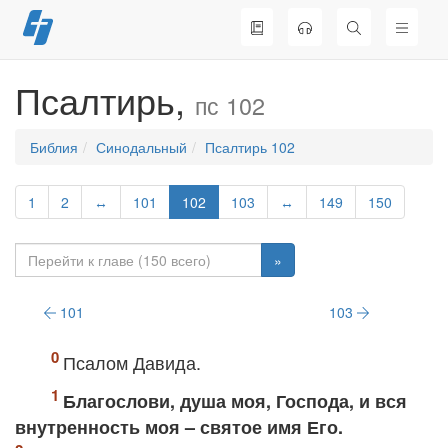
Перейти
к
содержимому
Псалтирь,
пс 102
Библия
Синодальный
Псалтирь 102
1
2
↔
101
102
103
↔
149
150
»
101
103
Псалом Давида.
Благослови, душа моя, Господа, и вся
внутренность моя – святое имя Его.