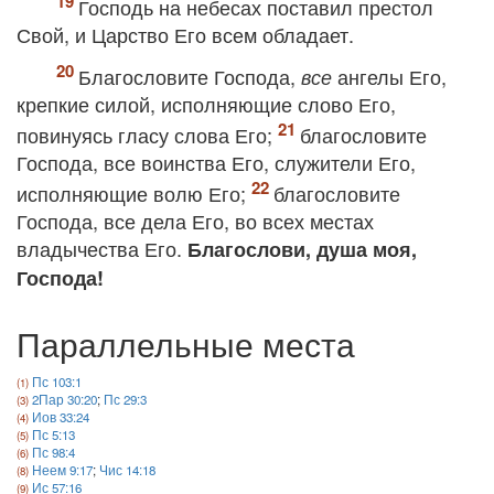
Господь на небесах поставил престол
Свой, и Царство Его всем обладает.
Благословите Господа,
ангелы Его,
все
крепкие силой, исполняющие слово Его,
повинуясь гласу слова Его;
благословите
Господа, все воинства Его, служители Его,
исполняющие волю Его;
благословите
Господа, все дела Его, во всех местах
владычества Его.
Благослови, душа моя,
Господа!
Параллельные места
Пс 103:1
2Пар 30:20
;
Пс 29:3
Иов 33:24
Пс 5:13
Пс 98:4
Неем 9:17
;
Чис 14:18
Ис 57:16