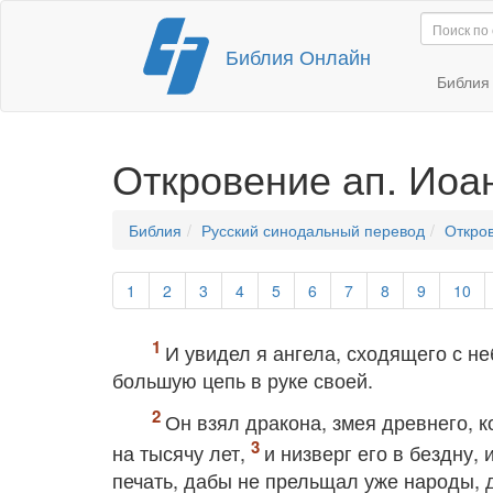
Перейти
Библия Онлайн
к
содержимому
Библи
Откровение ап. Иоа
Библия
Русский синодальный перевод
Откро
1
2
3
4
5
6
7
8
9
10
И увидел я ангела, сходящего с не
большую цепь в руке своей.
Он взял дракона, змея древнего, к
на тысячу лет,
и низверг его в бездну,
печать, дабы не прельщал уже народы, д