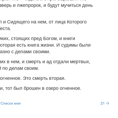
зверь и лжепророк, и будут мучиться день
л и Сидящего на нем, от лица Которого
еста.
ких, стоящих пред Богом, и книги
которая есть книга жизни. И судимы были
азно с делами своими.
х в нем, и смерть и ад отдали мертвых,
й по делам своим.
огненное. Это смерть вторая.
ни, тот был брошен в озеро огненное.
Список книг
21