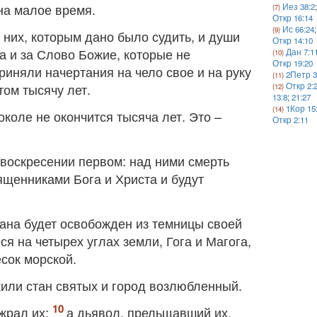
на малое время.
Иез 38:2
Откр 16:14
Ис 66:24
;
 них, которым дано было судить, и души
Откр 14:10
а и за Слово Божие, которые не
Дан 7:1
Откр 19:20
приняли начертания на чело свое и на руку
2Петр 3
том тысячу лет.
Откр 2:
13:8
;
21:27
1Кор 15
коле не окончится тысяча лет. Это –
Откр 2:11
воскресении первом: над ними смерть
вященниками Бога и Христа и будут
тана будет освобожден из темницы своей
 на четырех углах земли, Гога и Магога,
есок морской.
или стан святых и город возлюбленный.
жрал их;
а дьявол, прельщавший их,