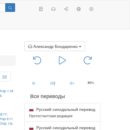
Александр Бондаренко
00:00
/
00:00
22
80%
ткр 1:18
Все переводы
4
;
Русский синодальный перевод
;
8:17
;
Протестантская редакция
ткр 6:11
Откр 1:6
;
Русский синодальный перевод