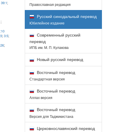
;
39:1
;
Православная редакция
Русский синодальный перевод
1
;
Юбилейное издание
:10
Современный русский
23
;
3:5
;
перевод
:26
;
ИПБ им. М. П. Кулакова
Новый русский перевод
Восточный перевод
Стандартная версия
Восточный перевод
Аллах версия
Восточный перевод
Версия для Таджикистана
Церковнославянский перевод