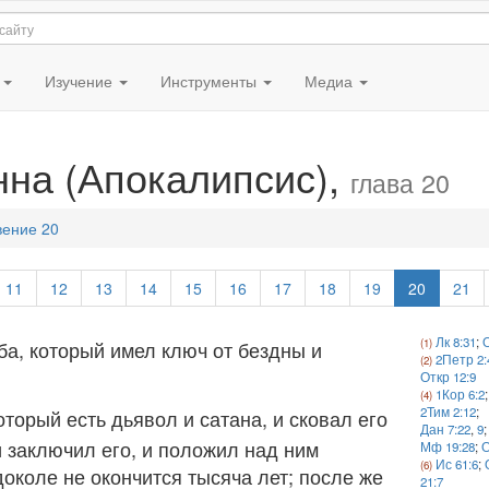
я
Изучение
Инструменты
Медиа
нна (Апокалипсис),
глава 20
вение 20
11
12
13
14
15
16
17
18
19
20
21
Лк 8:31
;
О
ба, который имел ключ от бездны и
2Петр 2:
Откр 12:9
1Кор 6:2
;
2Тим 2:12
;
оторый есть дьявол и сатана, и сковал его
Дан 7:22
,
9
 и заключил его, и положил над ним
Мф 19:28
;
О
Ис 61:6
;
околе не окончится тысяча лет; после же
21:7