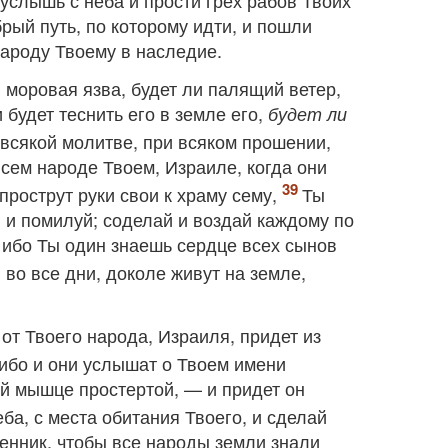
 услышь с неба и прости грех рабов Твоих
брый путь, по которому идти, и пошли
ароду Твоему в наследие.
и моровая язва, будет ли палящий ветер,
 будет теснить его в земле его,
будет ли
 всякой молитве, при всяком прошении,
всем народе Твоем, Израиле, когда они
прострут руки свои к храму сему,
Ты
, и помилуй; соделай и воздай каждому по
, ибо Ты один знаешь сердце всех сынов
 во все дни, доколе живут на земле,
от Твоего народа, Израиля, придет из
ибо и они услышат о Твоем имени
ей мышце простертой, — и придет он
ба, с места обитания Твоего, и сделай
менник, чтобы все народы земли знали