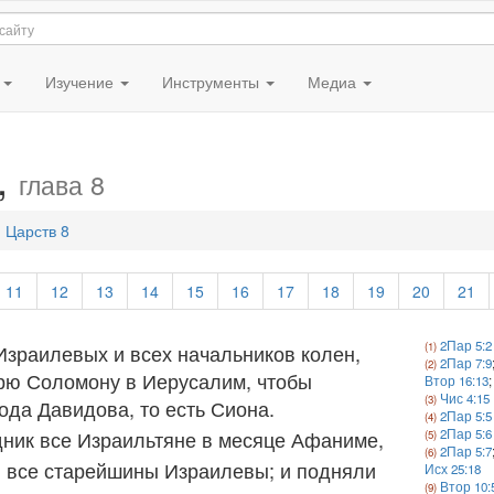
я
Изучение
Инструменты
Медиа
,
глава 8
 Царств 8
11
12
13
14
15
16
17
18
19
20
21
2Пар 5:2
Израилевых и всех начальников колен,
2Пар 7:9
арю Соломону в Иерусалим, чтобы
Втор 16:13
Чис 4:15
рода Давидова, то есть Сиона.
2Пар 5:5
дник все Израильтяне в месяце Афаниме,
2Пар 5:6
2Пар 5:7
 все старейшины Израилевы; и подняли
Исх 25:18
Втор 10: