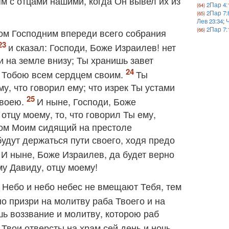
м с отцами нашими, когда Он вывел их из
2Пар 4:
2Пар 7:
Лев 23:34
;
Ч
2Пар 7:
ом Господним впереди всего собрания
и сказал: Господи, Боже Израилев! нет
и на земле внизу; Ты хранишь завет
д Тобою всем сердцем своим.
Ты
у, что говорил ему; что изрек Ты устами
Твоею.
И ныне, Господи, Боже
отцу моему, то, что говорил Ты ему,
ицом Моим сидящий на престоле
удут держаться пути своего, ходя предо
И ныне, Боже Израилев, да будет верно
му Давиду, отцу моему!
? Небо и небо небес не вмещают Тебя, тем
но призри на молитву раба Твоего и на
шь воззвание и молитву, которою раб
 Твои отверсты на храм сей день и ночь,