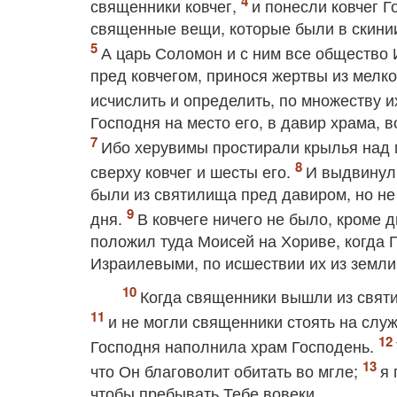
священники ковчег,
и понесли ковчег Г
священные вещи, которые были в скинии
А царь Соломон и с ним все общество 
пред ковчегом, принося жертвы из мелко
исчислить и определить, по множеству и
Господня на место его, в давир храма, 
Ибо херувимы простирали крылья над 
сверху ковчег и шесты его.
И выдвинули
были из святилища пред давиром, но не 
дня.
В ковчеге ничего не было, кроме 
положил туда Моисей на Хориве, когда 
Израилевыми, по исшествии их из земли
Когда священники вышли из свят
и не могли священники стоять на служ
Господня наполнила храм Господень.
что Он благоволит обитать во мгле;
я 
чтобы пребывать Тебе вовеки.