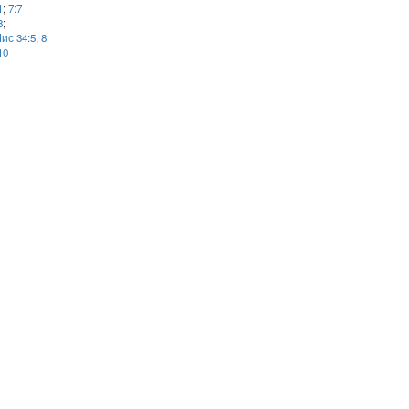
1
;
7:7
8
;
ис 34:5
,
8
10