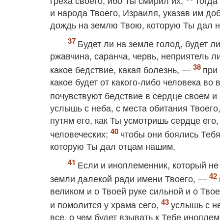
греха своего, ибо Ты смирил их,
тогда
и народа Твоего, Израиля, указав им до
дождь на землю Твою, которую Ты дал н
Будет ли на земле голод, будет л
ржавчина, саранча, червь, неприятель ли
какое бедствие, какая болезнь, —
при
какое будет от какого‐либо человека во 
почувствуют бедствие в сердце своем и 
услышь с неба, с места обитания Твоего
путям его, как Ты усмотришь сердце его
человеческих:
чтобы они боялись Тебя
которую Ты дал отцам нашим.
Если и иноплеменник, который не 
земли далекой ради имени Твоего, —
великом и о Твоей руке сильной и о Тво
и помолится у храма сего,
услышь с не
все, о чем будет взывать к Тебе инопле