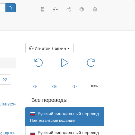
Игнатий Лапкин
00:00
/
00:00
22
80%
Все переводы
;
;
Лев 23:34
Русский синодальный перевод
Протестантская редакция
;
Русский синодальный перевод
5
;
Евр 9:4