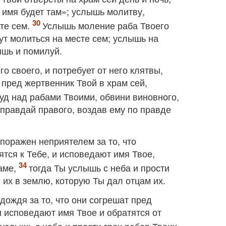
е имя будет там»; услышь молитву,
сте сем.
Услышь моление раба Твоего
дут молиться на месте сем; услышь на
ышь и помилуй.
о своего, и потребует от него клятвы,
 пред жертвенник Твой в храм сей,
суд над рабами Твоими, обвини виновного,
 оправдай правого, воздав ему по правде
 поражен неприятелем за то, что
ятся к Тебе, и исповедают имя Твое,
раме,
тогда Ты услышь с неба и прости
 их в землю, которую Ты дал отцам их.
 дождя за то, что они согрешат пред
и исповедают имя Твое и обратятся от