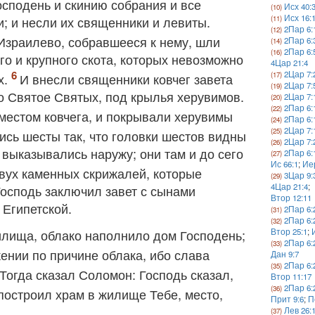
осподень и скинию собрания и все
Исх 40:
Исх 16:
; и несли их священники и левиты.
2Пар 6:
Израилево, собравшееся к нему, шли
2Пар 6:
2Пар 6:
го и крупного скота, которых невозможно
4Цар 21:4
2Цар 7:
х.
И внесли священники ковчег завета
2Цар 7:
во Святое Святых, под крылья херувимов.
2Цар 7:
2Пар 6:
местом ковчега, и покрывали херувимы
2Пар 6:
2Цар 7:
сь шесты так, что головки шестов видны
2Цар 7:
выказывались наружу; они там и до сего
2Пар 6:
Ис 66:1
;
Иер
двух каменных скрижалей, которые
3Цар 9:
4Цар 21:4
;
Господь заключил завет с сынами
Втор 12:11
 Египетской.
2Пар 6:
2Пар 6:
илища, облако наполнило дом Господень;
Втор 25:1
;
2Пар 6:
ении по причине облака, ибо слава
Дан 9:7
2Пар 6:
Тогда сказал Соломон: Господь сказал,
Втор 11:17
2Пар 6:
построил храм в жилище Тебе, место,
Прит 9:6
;
П
Лев 26: