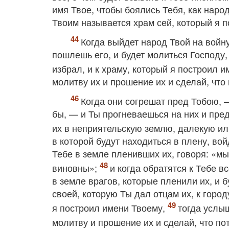
имя Твое, чтобы боялись Тебя, как наро
Твоим называется храм сей, который я п
Когда выйдет народ Твой на войну
пошлешь его, и будет молиться Господу,
избрал, и к храму, который я построил 
молитву их и прошение их и сделай, что
Когда они согрешат пред Тобою, 
бы, — и Ты прогневаешься на них и пре
их в неприятельскую землю, далекую ил
в которой будут находиться в плену, вой
Тебе в земле пленивших их, говоря: «м
виновны»;
и когда обратятся к Тебе 
в земле врагов, которые пленили их, и 
своей, которую Ты дал отцам их, к город
я построил имени Твоему,
тогда услыш
молитву и прошение их и сделай, что по