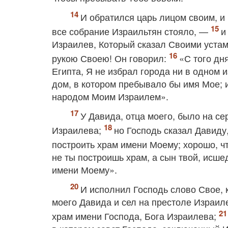
И обратился царь лицом своим, и
все собрание Израильтян стояло, —
и
Израилев, Который сказал Своими устам
рукою Своею! Он говорил:
«С того дн
Египта, Я не избрал города ни в одном 
дом, в котором пребывало бы имя Мое; 
народом Моим Израилем».
У Давида, отца моего, было на се
Израилева;
но Господь сказал Давиду,
построить храм имени Моему; хорошо, чт
не ты построишь храм, а сын твой, исше
имени Моему».
И исполнил Господь слово Свое, к
моего Давида и сел на престоле Израиле
храм имени Господа, Бога Израилева;