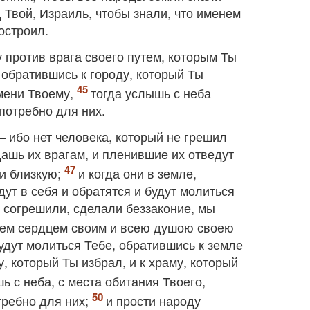
д Твой, Израиль, чтобы знали, что именем
остроил.
 против врага своего путем, которым Ты
 обратившись к городу, который Ты
имени Твоему,
тогда услышь с неба
 потребно для них.
— ибо нет человека, который не грешил
дашь их врагам, и пленившие их отведут
и близкую;
и когда они в земле,
дут в себя и обратятся и будут молиться
ы согрешили, сделали беззаконие, мы
всем сердцем своим и всею душою своею
будут молиться Тебе, обратившись к земле
у, который Ты избрал, и к храму, который
ь с неба, с места обитания Твоего,
требно для них;
и прости народу