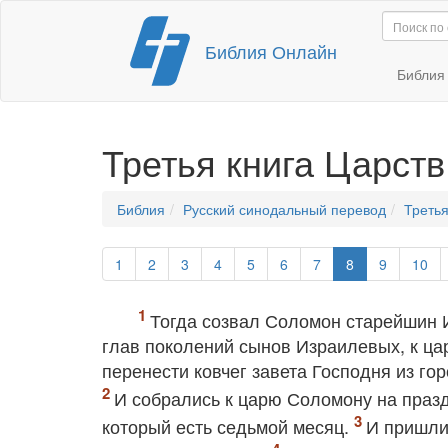
Перейти
Библия Онлайн
к
содержимому
Библи
Третья книга Царств
Библия
Русский синодальный перевод
Третья
1
2
3
4
5
6
7
8
9
10
Тогда созвал Соломон старейшин 
глав поколений сынов Израилевых, к ц
перенести ковчег завета Господня из го
И собрались к царю Соломону на праз
который есть седьмой месяц.
И пришли