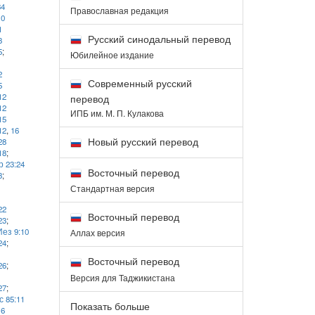
34
Православная редакция
10
1
Русский синодальный перевод
3
5
;
Юбилейное издание
2
Современный русский
5
12
перевод
12
ИПБ им. М. П. Кулакова
15
12
,
16
Новый русский перевод
28
18
;
 23:24
Восточный перевод
3
;
Стандартная версия
22
Восточный перевод
23
;
Иез 9:10
Аллах версия
24
;
Восточный перевод
26
;
Версия для Таджикистана
27
;
с 85:11
Показать больше
16