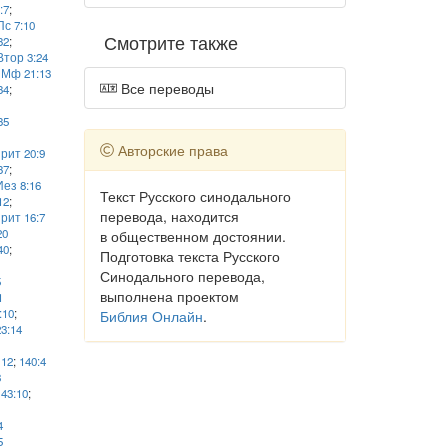
:7
;
Пс 7:10
Смотрите также
32
;
Втор 3:24
;
Мф 21:13
Все переводы
34
;
35
Авторские права
рит 20:9
37
;
Иез 8:16
Текст Русского синодального
12
;
перевода, находится
рит 16:7
20
в общественном достоянии.
40
;
Подготовка текста Русского
Синодального перевода,
5
выполнена проектом
1
:10
;
Библия Онлайн
.
23:14
112
;
140:4
8
;
43:10
;
4
5