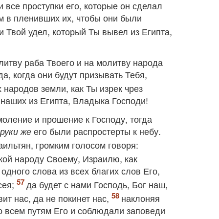
и все проступки его, которые он сделал
м в пленивших их, чтобы они были
и Твой удел, который Ты вывел из Египта,
литву раба Твоего и на молитву народа
а, когда они будут призывать Тебя,
х народов земли, как Ты изрек чрез
 наших из Египта, Владыка Господи!
моление и прошение к Господу, тогда
его были распростерты к небу.
руки же
аильтян, громким голосом говоря:
кой народу Своему, Израилю, как
одного слова из всех благих слов Его,
сея;
да будет с нами Господь, Бог наш,
ит нас, да не покинет нас,
наклоняя
о всем путям Его и соблюдали заповеди