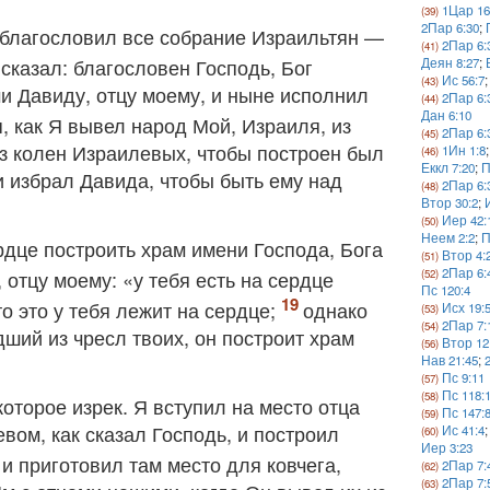
1Цар 16
2Пар 6:30
;
 благословил все собрание Израильтян —
2Пар 6:
 сказал: благословен Господь, Бог
Деян 8:27
;
Ис 56:7
и Давиду, отцу моему, и ныне исполнил
2Пар 6:
Дан 6:10
я, как Я вывел народ Мой, Израиля, из
2Пар 6:
из колен Израилевых, чтобы построен был
1Ин 1:8
;
Еккл 7:20
;
П
и избрал Давида, чтобы быть ему над
2Пар 6:
Втор 30:2
;
Иер 42:
Неем 2:2
;
П
рдце построить храм имени Господа, Бога
Втор 4:
2Пар 6:
 отцу моему: «у тебя есть на сердце
Пс 120:4
о это у тебя лежит на сердце;
однако
Исх 19:
2Пар 7:
дший из чресл твоих, он построит храм
Втор 12
Нав 21:45
;
Пс 9:11
Пс 118:
оторое изрек. Я вступил на место отца
Пс 147:
вом, как сказал Господь, и построил
Ис 41:4
Иер 3:23
и приготовил там место для ковчега,
2Пар 7:
2Пар 7: