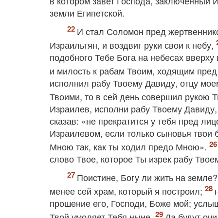
в котором завет Господа, заключенный И
земли Египетской.
И стал Соломон пред жертвенник
Израильтян, и воздвиг руки свои к небу,
подобного Тебе Бога на небесах вверху 
и милость к рабам Твоим, ходящим пре
исполнил рабу Твоему Давиду, отцу моем
Твоими, то в сей день совершил рукою 
Израилев, исполни рабу Твоему Давиду, 
сказав: «не прекратится у тебя пред л
Израилевом, если только сыновья твои б
Мною так, как ты ходил предо Мною».
слово Твое, которое Ты изрек рабу Твое
Поистине, Богу ли жить на земле
менее сей храм, который я построил;
прошение его, Господи, Боже мой; услы
Твой умоляет Тебя ныне.
Да будут очи