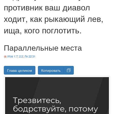
противник ваш диавол
ходит, как рыкающий лев,
ища, кого поглотить.
Параллельные места
Иов 1:7
;
2:2
;
Лк 22:31
Глава целиком
Копировать