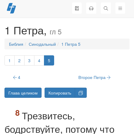
Перейти
к
содержимому
1 Петра,
гл 5
Библия
Синодальный
1 Петра 5
1
2
3
4
5
4
Второе Петра
Глава целиком
Копировать
Трезвитесь,
бодрствуйте, потому что