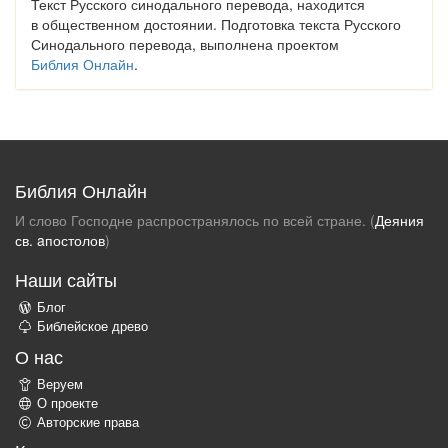
Текст Русского синодального перевода, находится
в общественном достоянии. Подготовка текста Русского
Синодального перевода, выполнена проектом
Библия Онлайн
.
Библия Онлайн
И слово Господне распространялось по всей стране. (
Деяния
св. aпостолов
)
Наши сайты
Блог
Библейское древо
О нас
Веруем
О проекте
Авторские права