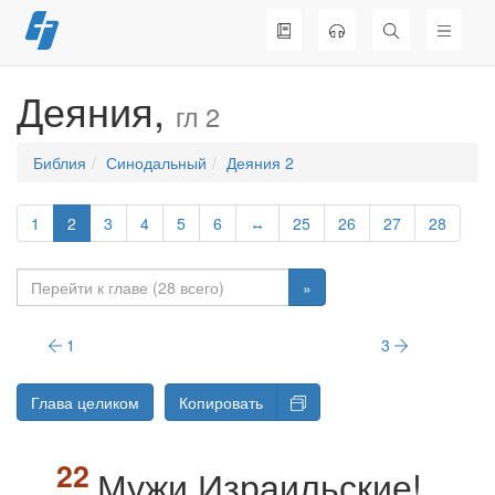
Перейти
к
содержимому
Деяния,
гл 2
Библия
Синодальный
Деяния 2
1
2
3
4
5
6
↔
25
26
27
28
»
1
3
Глава целиком
Копировать
Мужи Израильские!