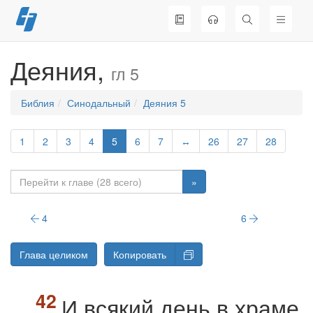
Перейти
к
содержимому
Деяния,
гл 5
Библия
Синодальный
Деяния 5
1
2
3
4
5
6
7
↔
26
27
28
»
4
6
Глава целиком
Копировать
И всякий день в храме