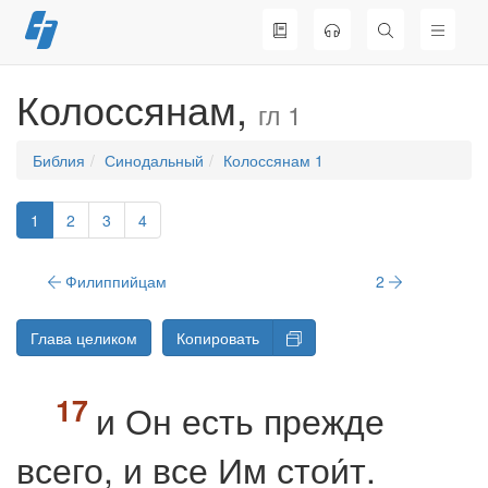
Перейти
к
содержимому
Колоссянам,
гл 1
Библия
Синодальный
Колоссянам 1
1
2
3
4
Филиппийцам
2
Глава целиком
Копировать
и Он есть прежде
всего, и все Им стои́т.