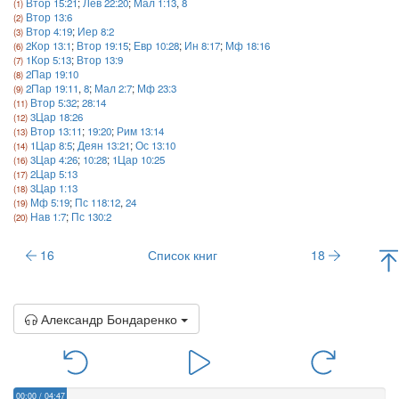
Втор 15:21
;
Лев 22:20
;
Мал 1:13
,
8
Втор 13:6
Втор 4:19
;
Иер 8:2
2Кор 13:1
;
Втор 19:15
;
Евр 10:28
;
Ин 8:17
;
Мф 18:16
1Кор 5:13
;
Втор 13:9
2Пар 19:10
2Пар 19:11
,
8
;
Мал 2:7
;
Мф 23:3
Втор 5:32
;
28:14
3Цар 18:26
Втор 13:11
;
19:20
;
Рим 13:14
1Цар 8:5
;
Деян 13:21
;
Ос 13:10
3Цар 4:26
;
10:28
;
1Цар 10:25
2Цар 5:13
3Цар 1:13
Мф 5:19
;
Пс 118:12
,
24
Нав 1:7
;
Пс 130:2
16
Список книг
18
Александр Бондаренко
00:00
/
04:47