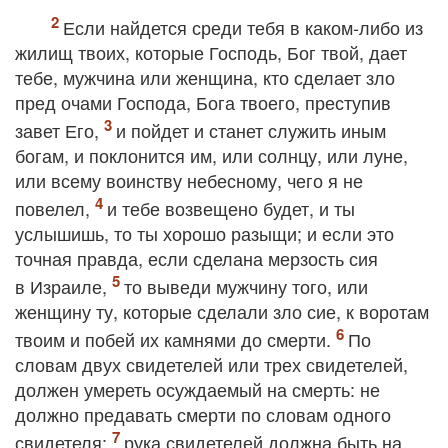
Если найдется среди тебя в каком‐либо из
жилищ твоих, которые Господь, Бог твой, дает
тебе, мужчина или женщина, кто сделает зло
пред очами Господа, Бога твоего, преступив
завет Его,
и пойдет и станет служить иным
богам, и поклонится им, или солнцу, или луне,
или всему воинству небесному, чего я не
повелел,
и тебе возвещено будет, и ты
услышишь, то ты хорошо разыщи; и если это
точная правда, если сделана мерзость сия
в Израиле,
то выведи мужчину того, или
женщину ту, которые сделали зло сие, к воротам
твоим и побей их камнями до смерти.
По
словам двух свидетелей или трех свидетелей,
должен умереть осуждаемый на смерть: не
должно предавать смерти по словам одного
свидетеля;
рука свидетелей должна быть на