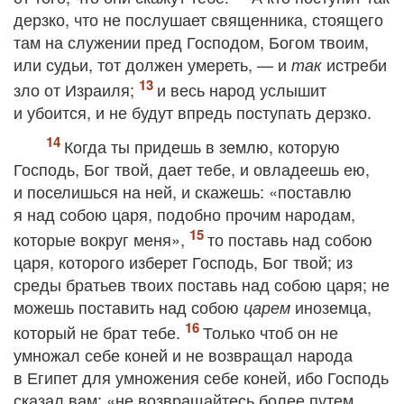
дерзко, что не послушает священника, стоящего
там на служении пред Господом, Богом твоим,
или судьи, тот должен умереть, — и
истреби
так
зло от Израиля;
и весь народ услышит
и убоится, и не будут впредь поступать дерзко.
Когда ты придешь в землю, которую
Господь, Бог твой, дает тебе, и овладеешь ею,
и поселишься на ней, и скажешь: «поставлю
я над собою царя, подобно прочим народам,
которые вокруг меня»,
то поставь над собою
царя, которого изберет Господь, Бог твой; из
среды братьев твоих поставь над собою царя; не
можешь поставить над собою
иноземца,
царем
который не брат тебе.
Только чтоб он не
умножал себе коней и не возвращал народа
в Египет для умножения себе коней, ибо Господь
сказал вам: «не возвращайтесь более путем