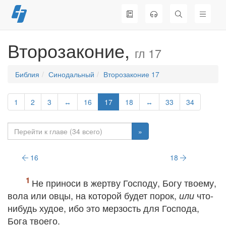
Перейти
к
содержимому
Второзаконие,
гл 17
Библия
Синодальный
Второзаконие 17
1
2
3
↔
16
17
18
↔
33
34
»
16
18
Не приноси в жертву Господу, Богу твоему,
вола или овцы, на которой будет порок,
что‐
или
нибудь худое, ибо это мерзость для Господа,
Бога твоего.