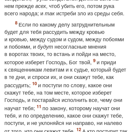
нем прежде
, чтоб убить его, потом рука
всех
всего народа; и
истреби зло из среды себя.
так
Если по какому делу затруднительным
будет для тебя рассудить между кровью
и кровью, между судом и судом, между побоями
и побоями, и
несогласные мнения
будут
в воротах твоих, то встань и пойди на место,
которое изберет Господь, Бог твой,
и приди
к священникам левитам и к судье, который будет
в те дни, и спроси их, и они скажут тебе, как
рассудить;
и поступи по слову, какое они
скажут тебе, на том месте, которое изберет
Господь, и постарайся исполнить все, чему они
научат тебя;
по закону, которому научат они
тебя, и по определению, какое они скажут тебе,
поступи, и не уклоняйся ни направо, ни налево
от того, что они скажут тебе.
А кто поступит так