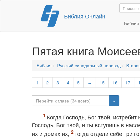
Перейти
Библия Онлайн
к
содержимому
Библи
Пятая книга Моисее
Библия
Русский синодальный перевод
Второ
1
2
3
4
5
↔
15
16
17
»
Когда Господь, Бог твой, истребит
Господь, Бог твой, и ты вступишь в насл
их и домах их,
тогда отдели себе три г