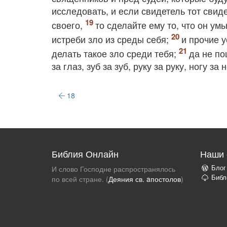
исследовать, и если свидетель тот свид
своего,
то сделайте ему то, что он у
истреби зло из среды себя;
и прочие у
делать такое зло среди тебя;
да не п
за глаз, зуб за зуб, руку за руку, ногу за н
18
Библия Онлайн
Наши 
Блог
И слово Господне распространялось
Библ
по всей стране. (
Деяния св. aпостолов
)