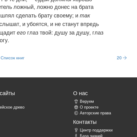
етель ложный, ложно донес на брата
мышлял сделать брату своему; и
так
слышат, и убоятся, и не станут впредь
ощадит
глаз твой: душу за душу, глаз
его
огу.
Список книг
20
сайты
О нас
Веруем
ейское древо
О проекте
Авторские права
Контакты
Центр поддержки
База знаний