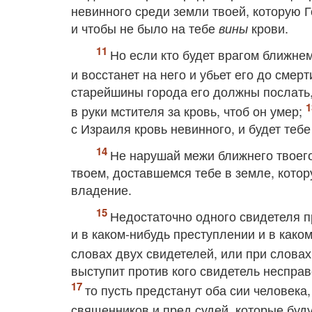
невинного среди земли твоей, которую Го
и чтобы не было на тебе
крови.
вины
Но если кто будет врагом ближнем
и восстанет на него и убьет его до смерт
старейшины города его должны послать, 
в руки мстителя за кровь, чтоб он умер;
с Израиля кровь невинного, и будет теб
Не нарушай межи ближнего твоего
твоем, доставшемся тебе в земле, котору
владение.
Недостаточно одного свидетеля пр
и в каком‐нибудь преступлении и в каком
словах двух свидетелей, или при словах
выступит против кого свидетель неспра
то пусть предстанут оба сии человека,
священников и пред судей, которые буду