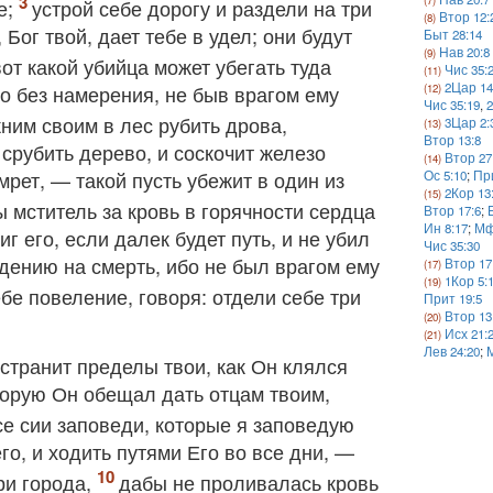
е;
устрой себе дорогу и раздели на три
Втор 12:
Бог твой, дает тебе в удел; они будут
Быт 28:14
Нав 20:8
вот какой убийца может убегать туда
Чис 35:
2Цар 14
го без намерения, не быв врагом ему
Чис 35:19
,
жним своим в лес рубить дрова,
3Цар 2:
Втор 13:8
 срубить дерево, и соскочит железо
Втор 27
мрет, — такой пусть убежит в один из
Ос 5:10
;
При
2Кор 13
 мститель за кровь в горячности сердца
Втор 17:6
;
Ин 8:17
;
Мф
г его, если далек будет путь, и не убил
Чис 35:30
ению на смерть, ибо не был врагом ему
Втор 17
1Кор 5:
ебе повеление, говоря: отдели себе три
Прит 19:5
Втор 13
Исх 21:
Лев 24:20
;
остранит пределы твои, как Он клялся
торую Он обещал дать отцам твоим,
се сии заповеди, которые я заповедую
го, и ходить путями Его во все дни, —
ри города,
дабы не проливалась кровь