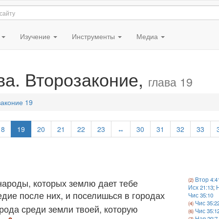
я
Изучение
Инструменты
Медиа
ва. Второзаконие,
глава 19
законие 19
18
19
20
21
22
23
↔
30
31
32
33
Втор 4:4
 народы, которых землю дает тебе
Исх 21:13
;
Н
едие после них, и поселишься в городах
Чис 35:10
Чис 35:2
орода среди земли твоей, которую
Чис 35:1
Нав 20:7