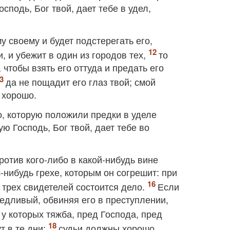
сподь, Бог твой, дает тебе в удел,
у своему и будет подстерегать его,
и, и убежит в один из городов тех,
то
чтобы взять его оттуда и предать его
да не пощадит его глаз твой; смой
е хорошо.
, которую положили предки в уделе
ю Господь, Бог твой, дает тебе во
отив кого‐либо в какой‐нибудь вине
‐нибудь грехе, которым он согрешит: при
 трех свидетелей состоится дело.
Если
ведливый, обвиняя его в преступлении,
 у которых тяжба, пред Господа, пред
т в те дни;
судьи должны хорошо