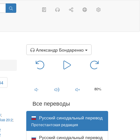
Александр Бондаренко
00:00
/
00:00
34
80%
Все переводы
1
;
Русский синодальный перевод
ав 20:2
;
Протестантская редакция
2
2
Русский синодальный перевод