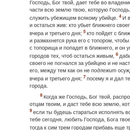
Господь, Бог твой, дает тебе во владени
части всю землю твою, которую Господь, 
служить убежищем всякому убийце.
И 
и остаться жив: кто убьет ближнего свое
вчера и третьего дня;
кто пойдет с бли
и размахнется рука его с топором, чтобы
с топорища и попадет в ближнего, и он у
городов тех, чтоб остаться живым,
дабы
своего не погнался за убийцею и не насти
его, между тем как он не
осужд
подлежит
вчера и третьего дня;
посему я и дал т
города.
Когда же Господь, Бог твой, распр
отцам твоим, и даст тебе всю землю, ко
если ты будешь стараться исполнять в
тебе сегодня, любить Господа, Бога твое
тогда к сим трем городам прибавь еще т