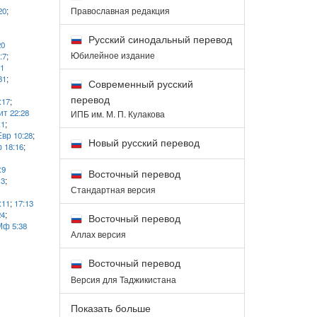
Православная редакция
20
;
Русский синодальный перевод
20
Юбилейное издание
:7
;
21
31
;
Современный русский
перевод
:17
;
т 22:28
ИПБ им. М. П. Кулакова
:1
;
Евр 10:28
;
Новый русский перевод
 18:16
;
:9
Восточный перевод
13
;
Стандартная версия
:11
;
17:13
24
;
Восточный перевод
Мф 5:38
Аллах версия
Восточный перевод
Версия для Таджикистана
Показать больше