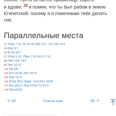
и вдове;
и помни, что ты был рабом в земле
Египетской: посему я и повелеваю тебе делать
сие.
Параллельные места
1Кор 7:10
;
Лк 16:18
;
Мф 5:31
;
19:7
;
Мк 10:4
Иер 3:1
Втор 20:7
1Кор 5:13
;
1Тим 1:10
;
Исх 21:16
Лев 13:8
;
14:3
Чис 12:10
Ам 2:8
Исх 22:26
;
Иез 33:15
Лев 19:13
2Пар 25:4
;
4Цар 14:6
;
Иез 18:20
Исх 22:21
;
Лев 19:33
;
Пс 81:3
Лев 23:22
23
Список книг
25