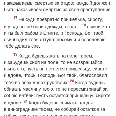
наказываемы смертью за отцов; каждый должен
быть наказываем смертью за свое преступление.
Не суди превратно пришельца, сироту,
и у вдовы не бери одежды в залог;
помни, что
и ты был рабом в Египте, и Господь, Бог твой,
освободил тебя оттуда: посему я и повелеваю
тебе делать сие.
Когда будешь жать на поле твоем,
и забудешь сноп на поле, то не возвращайся
взять его; пусть он остается пришельцу, сироте
и вдове, чтобы Господь, Бог твой, благословил
тебя во всех делах рук твоих.
Когда будешь
обивать маслину твою, то не пересматривай за
собою ветвей: пусть остается пришельцу, сироте
и вдове.
Когда будешь снимать плоды
в винограднике твоем, не собирай остатков за
собою: пусть остается пришельцу, сироте