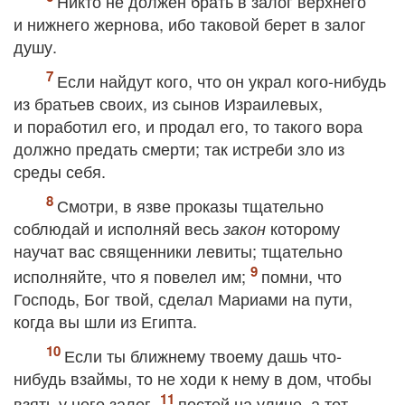
Никто не должен брать в залог верхнего
и нижнего жернова, ибо таковой берет в залог
душу.
Если найдут кого, что он украл кого‐нибудь
из братьев своих, из сынов Израилевых,
и поработил его, и продал его, то такого вора
должно предать смерти; так истреби зло из
среды себя.
Смотри, в язве проказы тщательно
соблюдай и исполняй весь
которому
закон
научат вас священники левиты; тщательно
исполняйте, что я повелел им;
помни, что
Господь, Бог твой, сделал Мариами на пути,
когда вы шли из Египта.
Если ты ближнему твоему дашь что‐
нибудь взаймы, то не ходи к нему в дом, чтобы
взять у него залог,
постой на улице, а тот,