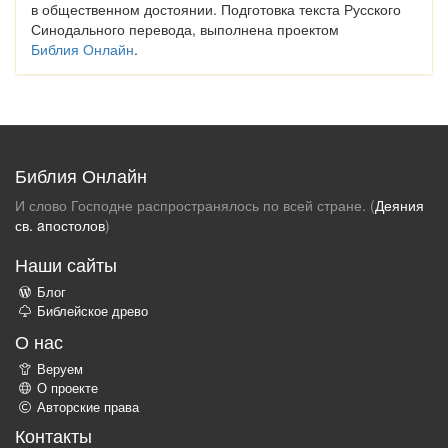
в общественном достоянии. Подготовка текста Русского
Синодального перевода, выполнена проектом
Библия Онлайн
.
Библия Онлайн
И слово Господне распространялось по всей стране. (
Деяния
св. aпостолов
)
Наши сайты
Блог
Библейское древо
О нас
Веруем
О проекте
Авторские права
Контакты