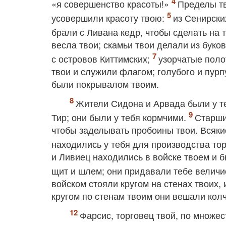
«я совершенство красоты!»
Пределы тв
усовершили красоту твою:
из Сенирски
брали с Ливана кедр, чтобы сделать на 
весла твои; скамьи твои делали из буко
с островов Киттимских;
узорчатые поло
твои и служили флагом; голубого и пурп
были покрывалом твоим.
Жители Сидона и Арвада были у те
Тир; они были у тебя кормчими.
Старши
чтобы заделывать пробоины твои. Всяки
находились у тебя для производства то
и Ливиец находились в войске твоем и б
щит и шлем; они придавали тебе величи
войском стояли кругом на стенах твоих,
кругом по стенам твоим они вешали кол
Фарсис, торговец твой, по множес