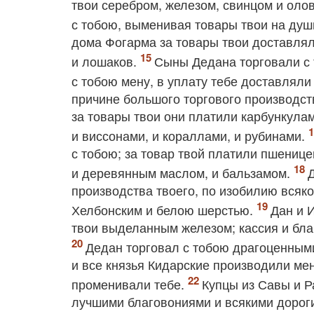
твои серебром, железом, свинцом и оло
с тобою, выменивая товары твои на душ
дома Фогарма за товары твои доставлял
и лошаков.
Сыны Дедана торговали с 
с тобою мену, в уплату тебе доставляли
причине большого торгового производст
за товары твои они платили карбункула
и виссонами, и кораллами, и рубинами.
с тобою; за товар твой платили пшениц
и деревянным маслом, и бальзамом.
производства твоего, по изобилию всяко
Хелбонским и белою шерстью.
Дан и 
твои выделанным железом; кассия и бла
Дедан торговал с тобою драгоценным
и все князья Кидарские производили мен
променивали тебе.
Купцы из Савы и Р
лучшими благовониями и всякими дороги