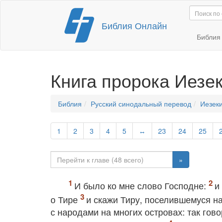
Перейти
Библия Онлайн
к
содержимому
Библи
Книга пророка Иезе
Библия
Русский синодальный перевод
Иезек
1
2
3
4
5
↔
23
24
25
»
И было ко мне слово Господне:
и
о Тире
и скажи Тиру, поселившемуся н
с народами на многих островах: так гово