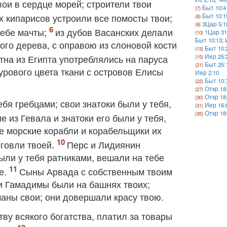
ои в сердце морей; строители твои
Быт 10:4
х кипарисов устроили все помосты твои;
Быт 10:1
3Цар 5:1
тебе мачты;
из дубов Васанских делали
1Цар 31
Быт 10:13
;
вого дерева, с оправою из слоновой кости
Быт 10:
тна из Египта употреблялись на паруса
Иер 25:
Быт 25:
урового цвета ткани с островов Елисы
Иер 2:10
Быт 10:
Откр 18
Откр 18
бя гребцами; свои знатоки были у тебя,
Иер 16:
Откр 18
е из Гевала и знатоки его были у тебя,
е морские корабли и корабельщики их
рговли твоей.
Перс и Лидиянин
ыли у тебя ратниками, вешали на тебе
е.
Сыны Арвада с собственным твоим
 и Гамадимы были на башнях твоих;
чаны свои; они довершали красу твою.
тву всякого богатства, платил за товары