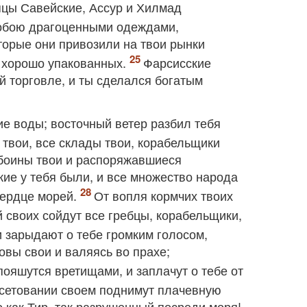
пцы Савейские, Ассур и Хилмад
тобою драгоценными одеждами,
орые они привозили на твои рынки
и хорошо упакованных.
Фарсисские
й торговле, и ты сделался богатым
ие воды; восточный ветер разбил тебя
 твои, все склады твои, корабельщики
обоины твои и распоряжавшиеся
акие у тебя были, и все множество народа
 сердце морей.
От вопля кормчих твоих
й своих сойдут все гребцы, корабельщики,
и зарыдают о тебе громким голосом,
овы свои и валяясь во прахе;
опояшутся вретищами, и заплачут о тебе от
 сетовании своем поднимут плачевную
то как Тир, так разрушенный посреди моря!