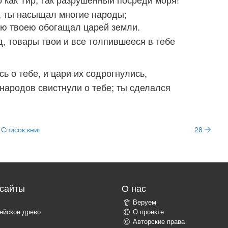
, ты насыщал многие народы;
ею твоею обогащал царей земли.
д, товары твои и все толпившееся в тебе
ь о тебе, и цари их содрогнулись,
народов свистнули о тебе; ты сделался
Список книг
28
сайты
О нас
Веруем
ейское древо
О проекте
Авторские права