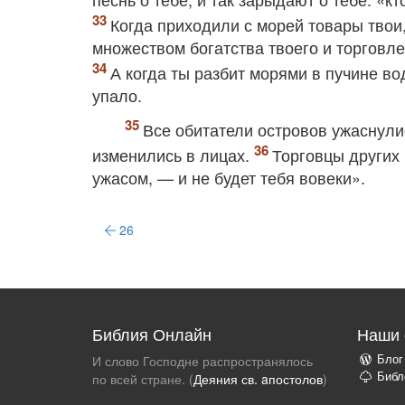
Когда приходили с морей товары твои
множеством богатства твоего и торговл
А когда ты разбит морями в пучине во
упало.
Все обитатели островов ужаснулис
изменились в лицах.
Торговцы других 
ужасом, — и не будет тебя вовеки».
26
Библия Онлайн
Наши 
Блог
И слово Господне распространялось
Библ
по всей стране. (
Деяния св. aпостолов
)