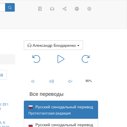
Александр Бондаренко
00:00
/
00:00
48
80%
Все переводы
с 23:1
Русский синодальный перевод
2
Протестантская редакция
5
,
4
;
Русский синодальный перевод
 24:24