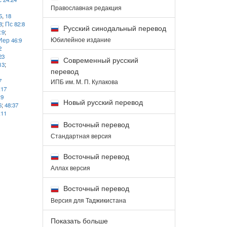
Православная редакция
5
,
18
8
;
Пс 82:8
Русский синодальный перевод
:9
;
Юбилейное издание
Иер 46:9
2
23
Современный русский
13
;
перевод
7
ИПБ им. М. П. Кулакова
:17
:9
Новый русский перевод
6
;
48:37
:11
Восточный перевод
Стандартная версия
Восточный перевод
Аллах версия
Восточный перевод
Версия для Таджикистана
Показать больше