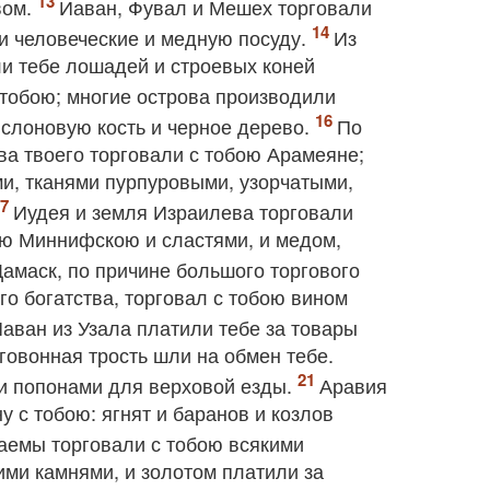
вом.
Иаван, Фувал и Мешех торговали
и человеческие и медную посуду.
Из
и тебе лошадей и строевых коней
тобою; многие острова производили
 слоновую кость и черное дерево.
По
ва твоего торговали с тобою Арамеяне;
ми, тканями пурпуровыми, узорчатыми,
Иудея и земля Израилева торговали
ею Миннифскою и сластями, и медом,
Дамаск, по причине большого торгового
го богатства, торговал с тобою вином
Иаван из Узала платили тебе за товары
говонная трость шли на обмен тебе.
и попонами для верховой езды.
Аравия
у с тобою: ягнят и баранов и козлов
аемы торговали с тобою всякими
ми камнями, и золотом платили за