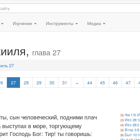
я
Изучение
Инструменты
Медиа
кииля,
глава 27
ииль 27
26
27
28
29
30
31
↔
44
45
46
47
Ам 1:9
;
И
 ты, сын человеческий, подними плач
Иез 28:1
а выступах в море, торгующему
Иез 28:2
Втор 3:9
рит Господь Бог: Тир! ты говоришь:
Быт 10:1
Ис 2:13
;
Чис