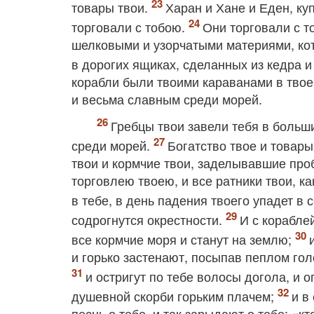
товары твои.
Харан и Хане и Еден, ку
торговали с тобою.
Они торговали с 
шелковыми и узорчатыми материями, кот
в дорогих ящиках, сделанных из кедра 
корабли были твоими караванами в твое
и весьма славным среди морей.
Гребцы твои завели тебя в больш
среди морей.
Богатство твое и товары
твои и кормчие твои, заделывавшие пр
торговлею твоею, и все ратники твои, к
в тебе, в день падения твоего упадет в
содрогнутся окрестности.
И с корабле
все кормчие моря и станут на землю;
и горько застенают, посыпав пеплом гол
и остригут по тебе волосы догола, и 
душевной скорби горьким плачем;
и в
песнь о тебе, и так зарыдают о тебе: «к