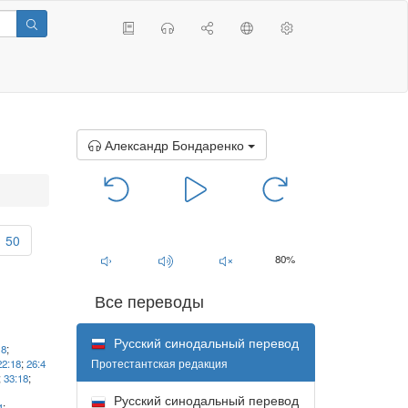
Александр Бондаренко
00:00
/
00:00
50
80%
Все переводы
Русский синодальный перевод
,
8
;
Протестантская редакция
22:18
;
26:4
;
33:18
;
Русский синодальный перевод
4
;