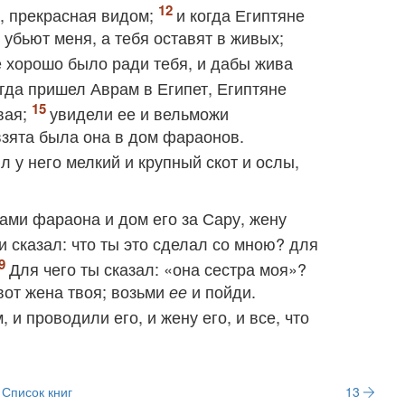
а, прекрасная видом;
и когда Египтяне
и убьют меня, а тебя оставят в живых;
е хорошо было ради тебя, и дабы жива
гда пришел Аврам в Египет, Египтяне
вая;
увидели ее и вельможи
зята была она в дом фараонов.
 у него мелкий и крупный скот и ослы,
ами фараона и дом его за Сару, жену
 сказал: что ты это сделал со мною? для
Для чего ты сказал: «она сестра моя»?
 вот жена твоя; возьми
и пойди.
ее
и проводили его, и жену его, и все, что
Список книг
13