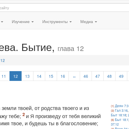
я
Изучение
Инструменты
Медиа
ева. Бытие,
глава 12
 12
11
12
13
14
15
16
↔
46
47
48
49
Деян 7:3
 земли твоей, от родства твоего и из
Гал 3:16
ажу тебе;
и Я произведу от тебя великий
Быт 18:18
;
Быт 18:1
 имя твое, и будешь ты в благословение;
37:12
Втор 34: