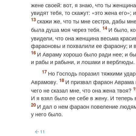
жене своей: вот, я знаю, что ты женщин
увидят тебя, то скажут: «это жена его»; 
скажи же, что ты мне сестра, дабы мн
была душа моя через тебя.
И было, ко
увидели, что она женщина весьма краси
фараоновы и похвалили ее фараону; и в
И Авраму хорошо было ради нее; и был
и рабы и рабыни, и лошаки и верблюды.
Но Господь поразил тяжкими удар
Аврамову.
И призвал фараон Аврама и
чего не сказал мне, что она жена твоя?
И я взял было ее себе в жену. И теперь
И дал о нем фараон повеление людям, 
у него было.
11