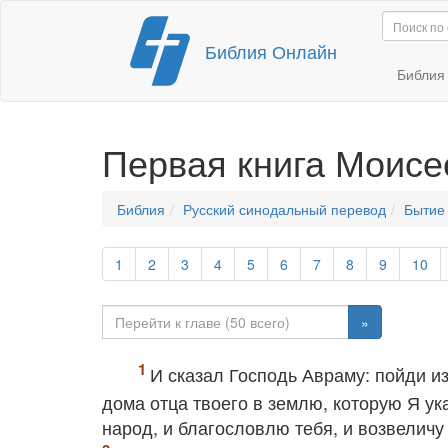
Перейти
Библия Онлайн
к
содержимому
Библи
Первая книга Моисе
Библия
Русский синодальный перевод
Бытие
1
2
3
4
5
6
7
8
9
10
»
И сказал Господь Авраму: пойди из
дома отца твоего в землю, которую Я ук
народ, и благословлю тебя, и возвеличу