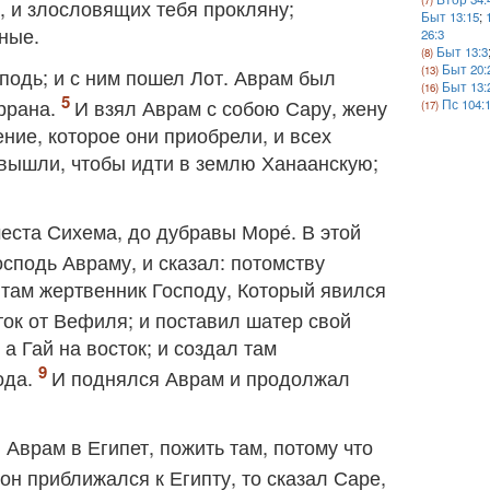
 и злословящих тебя прокляну;
Быт 13:15
;
ные.
26:3
Быт 13:3
Быт 20:
подь; и с ним пошел Лот. Аврам был
Быт 13:
аррана.
И взял Аврам с собою Сару, жену
Пс 104:
ение, которое они приобрели, и всех
 вышли, чтобы идти в землю Ханаанскую;
еста Сихема, до дубравы Море́. В этой
сподь Авраму, и сказал: потомству
там жертвенник Господу, Который явился
сток от Вефиля; и поставил шатер свой
 а Гай на восток; и создал там
ода.
И поднялся Аврам и продолжал
 Аврам в Египет, пожить там, потому что
 он приближался к Египту, то сказал Саре,