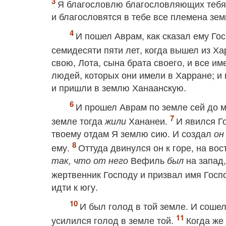
Я благословлю благословляющих тебя,
и благословятся в тебе все племена зем
И пошел Аврам, как сказал ему Гос
семидесяти пяти лет, когда вышел из Х
свою, Лота, сына брата своего, и все им
людей, которых они имели в Харране; и
и пришли в землю Ханаанскую.
И прошел Аврам по земле сей до м
земле тогда
Хананеи.
И явился Го
жили
твоему отдам Я землю сию. И создал
он
ему.
Оттуда двинулся он к горе, на во
Вефиль
на запад,
так, что от него
был
жертвенник Господу и призвал имя Госп
идти к югу.
И был голод в той земле. И сошел
усилился голод в земле той.
Когда же