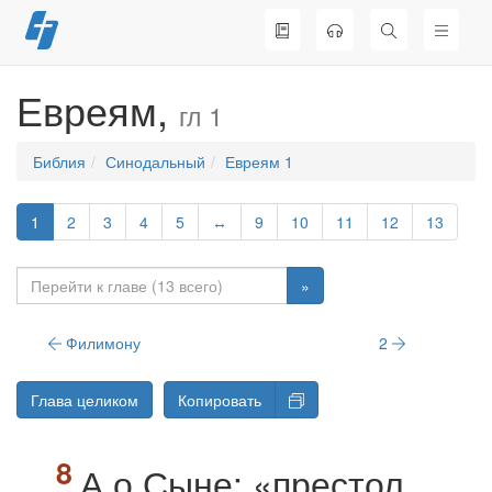
Перейти
к
содержимому
Евреям,
гл 1
Библия
Синодальный
Евреям 1
1
2
3
4
5
↔
9
10
11
12
13
»
Филимону
2
Глава целиком
Копировать
А о Сыне: «престол