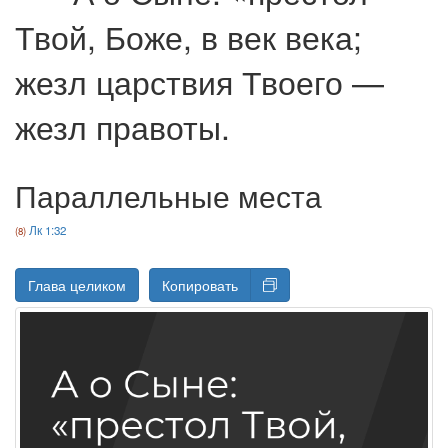
Твой, Боже, в век века;
жезл царствия Твоего —
жезл правоты.
Параллельные места
Лк 1:32
Глава целиком
Копировать