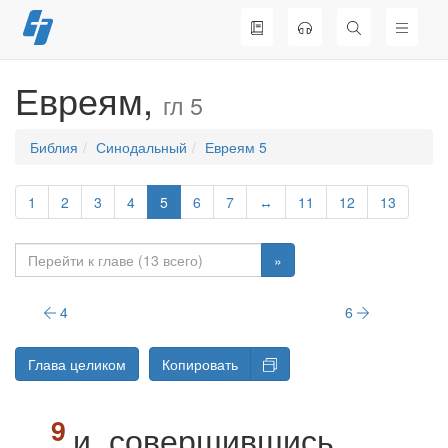
Перейти
к
содержимому
Евреям,
гл 5
Библия
Синодальный
Евреям 5
1
2
3
4
5
6
7
↔
11
12
13
»
4
6
Глава целиком
Копировать
и, совершившись,