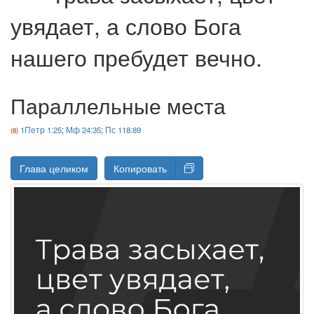
увядает, а слово Бога
нашего пребудет вечно.
Параллельные места
1Петр 1:25
;
Мф 24:35
;
Пс 118:89
Глава целиком
Копировать