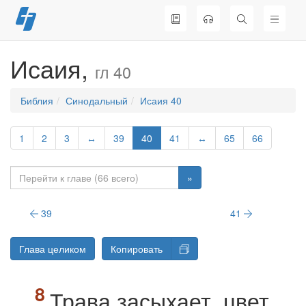
Перейти
к
содержимому
Исаия,
гл 40
Библия
Синодальный
Исаия 40
1
2
3
↔
39
40
41
↔
65
66
»
39
41
Глава целиком
Копировать
Трава засыхает, цвет