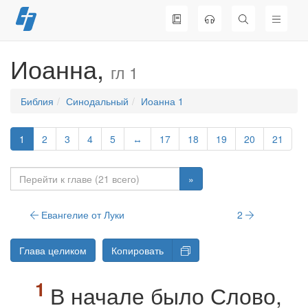
Перейти
к
содержимому
Иоанна,
гл 1
Библия
Синодальный
Иоанна 1
1
2
3
4
5
↔
17
18
19
20
21
»
Евангелие от Луки
2
Глава целиком
Копировать
В начале было Слово,