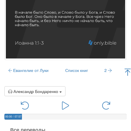
Евангелие от Луки
Список книг
2
Александр Бондаренко
00:00
/
07:57
Все переводы