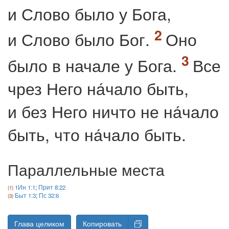
и Слово было у Бога,
и Слово было Бог.
Оно
было в начале у Бога.
Все
чрез Него на́чало быть,
и без Него ничто не на́чало
быть, что на́чало быть.
Параллельные места
1Ин 1:1
;
Прит 8:22
Быт 1:3
;
Пс 32:6
Глава целиком
Копировать