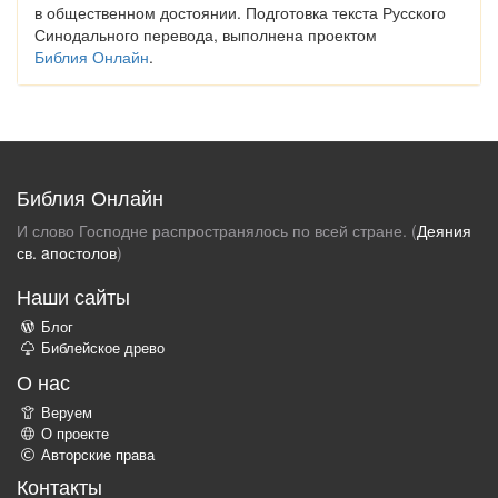
в общественном достоянии. Подготовка текста Русского
Синодального перевода, выполнена проектом
Библия Онлайн
.
Библия Онлайн
И слово Господне распространялось по всей стране. (
Деяния
св. aпостолов
)
Наши сайты
Блог
Библейское древо
О нас
Веруем
О проекте
Авторские права
Контакты