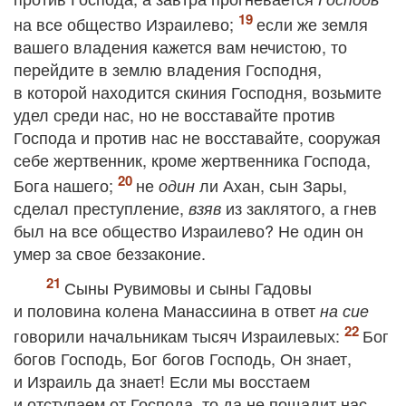
на все общество Израилево;
если же земля
вашего владения кажется вам нечистою, то
перейдите в землю владения Господня,
в которой находится скиния Господня, возьмите
удел среди нас, но не восставайте против
Господа и против нас не восставайте, сооружая
себе жертвенник, кроме жертвенника Господа,
Бога нашего;
не
ли Ахан, сын Зары,
один
сделал преступление,
из заклятого, а гнев
взяв
был на все общество Израилево? Не один он
умер за свое беззаконие.
Сыны Рувимовы и сыны Гадовы
и половина колена Манассиина в ответ
на сие
говорили начальникам тысяч Израилевых:
Бог
богов Господь, Бог богов Господь, Он знает,
и Израиль да знает! Если мы восстаем
и отступаем от Господа, то да не пощадит нас