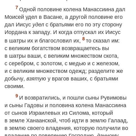
Одной половине колена Манассиина дал
Моисей удел в Васане, а другой половине его
дал Иисус
с братьями его по эту сторону
удел
Иордана к западу. И когда отпускал их Иисус
в шатры их и благословил их,
то сказал им:
с великим богатством возвращаетесь вы
в шатры ваши, с великим множеством скота,
с серебром, с золотом, с медью и с железом,
и с великим множеством одежд; разделите же
добычу,
у врагов ваших, с братьями
взятую
своими.
И возвратились, и пошли сыны Рувимовы
и сыны Гадовы и половина колена Манассиина
от сынов Израилевых из Силома, который
в земле Ханаанской, чтоб идти в землю Галаад,
в землю своего владения, которую получили во
владение по повелению Господню,
данному