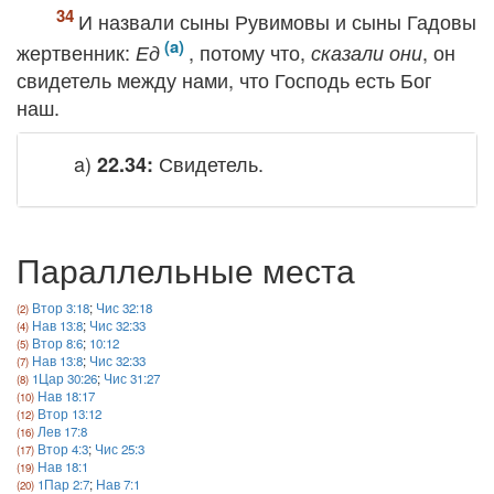
И назвали сыны Рувимовы и сыны Гадовы
жертвенник:
, потому что,
, он
Ед
сказали они
свидетель между нами, что Господь есть Бог
наш.
a)
Свидетель.
22.34:
Параллельные места
Втор 3:18
;
Чис 32:18
Нав 13:8
;
Чис 32:33
Втор 8:6
;
10:12
Нав 13:8
;
Чис 32:33
1Цар 30:26
;
Чис 31:27
Нав 18:17
Втор 13:12
Лев 17:8
Втор 4:3
;
Чис 25:3
Нав 18:1
1Пар 2:7
;
Нав 7:1