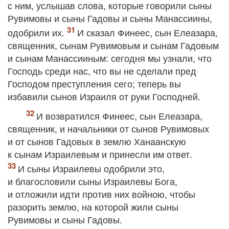
с ним, услышав слова, которые говорили сыны
Рувимовы и сыны Гадовы и сыны Манассиины,
одобрили их.
И сказал Финеес, сын Елеазара,
священник, сынам Рувимовым и сынам Гадовым
и сынам Манассииным: сегодня мы узнали, что
Господь среди нас, что вы не сделали пред
Господом преступления сего; теперь вы
избавили сынов Израиля от руки Господней.
И возвратился Финеес, сын Елеазара,
священник, и начальники от сынов Рувимовых
и от сынов Гадовых в землю Ханаанскую
к сынам Израилевым и принесли им ответ.
И сыны Израилевы одобрили это,
и благословили сыны Израилевы Бога,
и отложили идти против них войною, чтобы
разорить землю, на которой жили сыны
Рувимовы и сыны Гадовы.