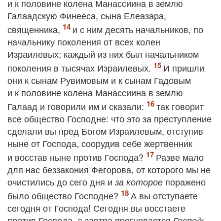
и к половине колена Манассиина в землю
Галаадскую Финееса, сына Елеазара,
священника,
и с ним десять начальников, по
начальнику поколения от всех колен
Израилевых; каждый из них был начальником
поколения в тысячах Израилевых.
И пришли
они к сынам Рувимовым и к сынам Гадовым
и к половине колена Манассиина в землю
Галаад и говорили им и сказали:
так говорит
все общество Господне: что это за преступление
сделали вы пред Богом Израилевым, отступив
ныне от Господа, соорудив себе жертвенник
и восстав ныне против Господа?
Разве мало
для нас беззакония Фегорова, от которого мы не
очистились до сего дня и
поражено
за которое
было общество Господне?
А вы отступаете
сегодня от Господа! Сегодня вы восстаете
против Господа, а завтра прогневается
Господь