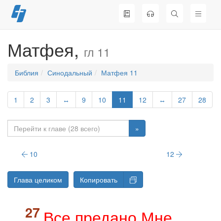
Перейти
к
содержимому
Матфея,
гл 11
Библия
Синодальный
Матфея 11
1
2
3
↔
9
10
11
12
↔
27
28
»
10
12
Глава целиком
Копировать
Все предано Мне