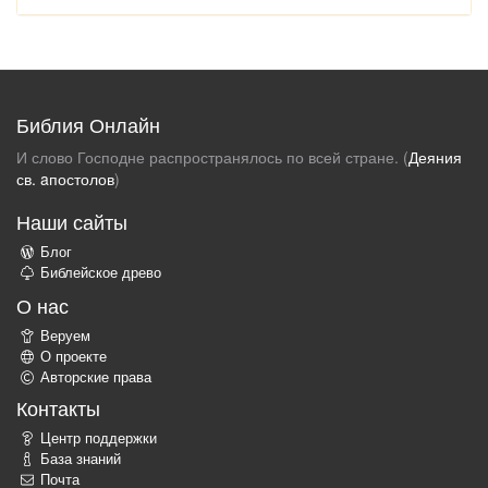
Библия Онлайн
И слово Господне распространялось по всей стране. (
Деяния
св. aпостолов
)
Наши сайты
Блог
Библейское древо
О нас
Веруем
О проекте
Авторские права
Контакты
Центр поддержки
База знаний
Почта