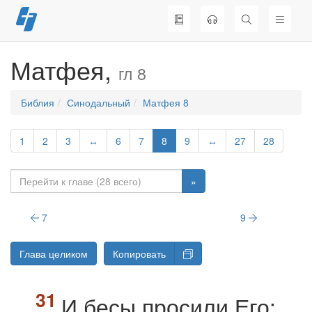
Перейти
к
содержимому
Матфея,
гл 8
Библия
Синодальный
Матфея 8
1
2
3
↔
6
7
8
9
↔
27
28
»
7
9
Глава целиком
Копировать
И бесы просили Его: