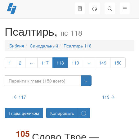
Перейти
к
содержимому
Псалтирь,
пс 118
Библия
Синодальный
Псалтирь 118
1
2
↔
117
118
119
↔
149
150
»
117
119
Глава целиком
Копировать
Слово Твое —