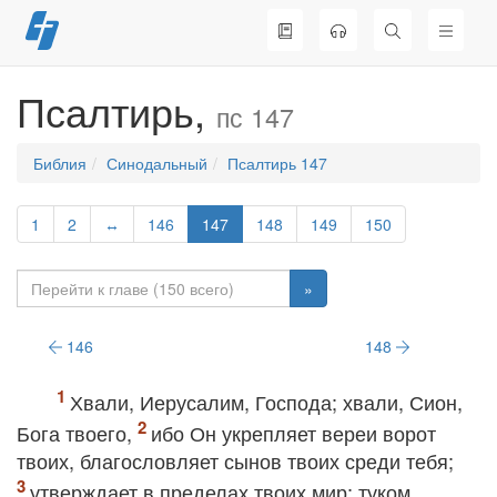
Перейти
к
содержимому
Псалтирь,
пс 147
Библия
Синодальный
Псалтирь 147
1
2
↔
146
147
148
149
150
»
146
148
Хвали, Иерусалим, Господа; хвали, Сион,
Бога твоего,
ибо Он укрепляет вереи ворот
твоих, благословляет сынов твоих среди тебя;
утверждает в пределах твоих мир; туком