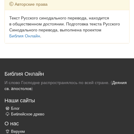
Авторские права
Текст Русского синодального перевода, находится
в общественном достоянии. Подготовка текста Русского
Синодального перевода, выполнена проектом
Библия Онлайн
.
Библия Онлайн
И слово Господне распространялось по всей стране. (
Деяния
св. aпостолов
)
Наши сайты
Блог
Библейское древо
О нас
Веруем