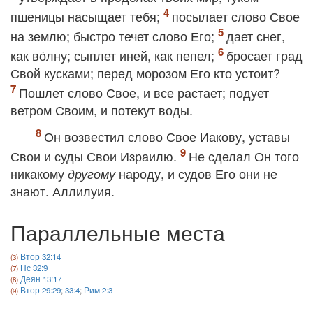
пшеницы насыщает тебя;
посылает слово Свое
на землю; быстро течет слово Его;
дает снег,
как во́лну; сыплет иней, как пепел;
бросает град
Свой кусками; перед морозом Его кто устоит?
Пошлет слово Свое, и все растает; подует
ветром Своим, и потекут воды.
Он возвестил слово Свое Иакову, уставы
Свои и суды Свои Израилю.
Не сделал Он того
никакому
народу, и судов Его они не
другому
знают. Аллилуия.
Параллельные места
Втор 32:14
Пс 32:9
Деян 13:17
Втор 29:29
;
33:4
;
Рим 2:3