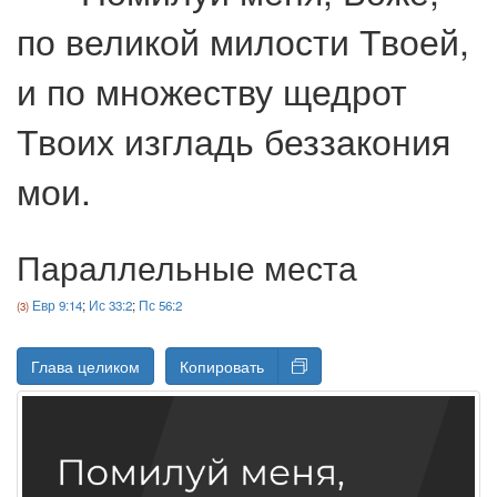
по великой милости Твоей,
и по множеству щедрот
Твоих изгладь беззакония
мои.
Параллельные места
Евр 9:14
;
Ис 33:2
;
Пс 56:2
Глава целиком
Копировать