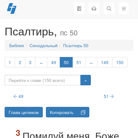
Перейти
к
содержимому
Псалтирь,
пс 50
Библия
Синодальный
Псалтирь 50
1
2
3
↔
49
50
51
↔
149
150
»
49
51
Глава целиком
Копировать
Помилуй меня, Боже,