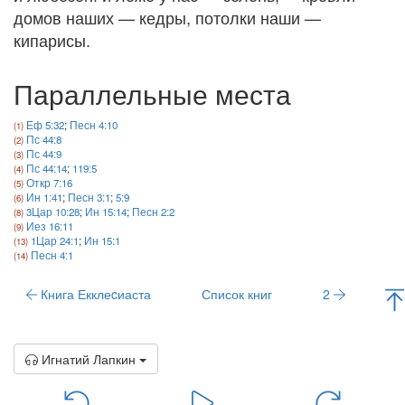
домов наших — кедры, потолки наши —
кипарисы.
Параллельные места
Еф 5:32
;
Песн 4:10
Пс 44:8
Пс 44:9
Пс 44:14
;
119:5
Откр 7:16
Ин 1:41
;
Песн 3:1
;
5:9
3Цар 10:28
;
Ин 15:14
;
Песн 2:2
Иез 16:11
1Цар 24:1
;
Ин 15:1
Песн 4:1
Книга Екклеcиаста
Список книг
2
Игнатий Лапкин