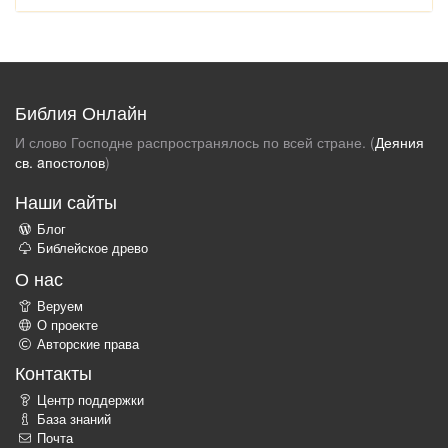
Библия Онлайн
И слово Господне распространялось по всей стране. (
Деяния
св. aпостолов
)
Наши сайты
Блог
Библейское древо
О нас
Веруем
О проекте
Авторские права
Контакты
Центр поддержки
База знаний
Почта