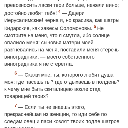
превозносить ласки твои больше, нежели вино;
достойно любят тебя!
— Дщери
Иерусалимские! черна я, но красива, как шатры
Кидарские, как завесы Соломоновы.
Не
смотрите на меня, что я смугла, ибо солнце
опалило меня: сыновья матери моей
разгневались на меня, поставили меня стеречь
виноградники, — моего собственного
виноградника я не стерегла.
— Скажи мне, ты, которого любит душа
моя: где пасешь ты? где отдыхаешь в полдень?
к чему мне быть скиталицею возле стад
товарищей твоих?
— Если ты не знаешь этого,
прекраснейшая из женщин, то иди себе по
следам овец и паси козлят твоих подле шатров