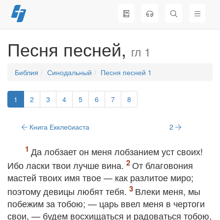
Перейти
к
содержимому
Песня песней,
гл 1
Библия
Синодальный
Песня песней 1
1
2
3
4
5
6
7
8
Книга Екклеcиаста
2
Да лобзает он меня лобзанием уст своих!
Ибо ласки твои лучше вина.
От благовония
мастей твоих имя твое — как разлитое миро;
поэтому девицы любят тебя.
Влеки меня, мы
побежим за тобою; — царь ввел меня в чертоги
свои, — будем восхищаться и радоваться тобою,