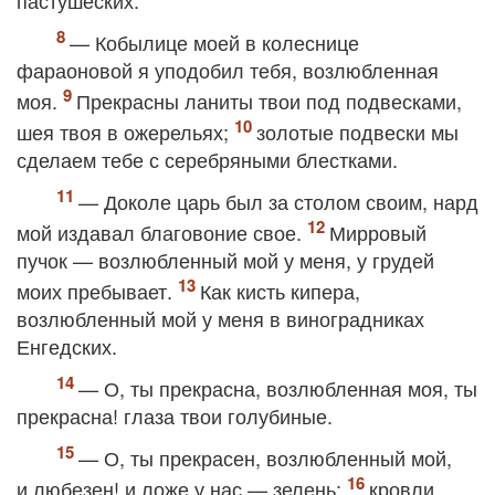
пастушеских.
— Кобылице моей в колеснице
фараоновой я уподобил тебя, возлюбленная
моя.
Прекрасны ланиты твои под подвесками,
шея твоя в ожерельях;
золотые подвески мы
сделаем тебе с серебряными блестками.
— Доколе царь был за столом своим, нард
мой издавал благовоние свое.
Мирровый
пучок — возлюбленный мой у меня, у грудей
моих пребывает.
Как кисть кипера,
возлюбленный мой у меня в виноградниках
Енгедских.
— О, ты прекрасна, возлюбленная моя, ты
прекрасна! глаза твои голубиные.
— О, ты прекрасен, возлюбленный мой,
и любезен! и ложе у нас — зелень;
кровли