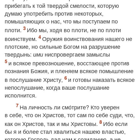
прибегать к той твердой смелости, которую
думаю употребить против некоторых,
помышляющих о нас, что мы поступаем по
плоти.
Ибо мы, ходя во плоти, не по плоти
воинствуем.
Оружия воинствования нашего не
плотские, но сильные Богом на разрушение
твердынь:
ниспровергаем замыслы
ими
и всякое превозношение, восстающее против
познания Божия, и пленяем всякое помышление
в послушание Христу,
и готовы наказать всякое
непослушание, когда ваше послушание
исполнится.
На личность ли смо́трите? Кто уверен
в себе, что он Христов, тот сам по себе суди, что,
как он Христов, так и мы Христовы.
Ибо если
бы я и более стал хвалиться нашею властью,
которую Господь дал нам к созиданию, а не