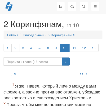
Перейти
к
содержимому
2 Коринфянам,
гл 10
Библия
Синодальный
2 Коринфянам 10
1
2
3
4
↔
8
9
10
11
12
13
»
9
11
Я же, Павел, который лично между вами
скромен, а заочно против вас отважен, убеждаю
вас кротостью и снисхождением Христовым.
Прошу, чтобы мне по пришествии моем не