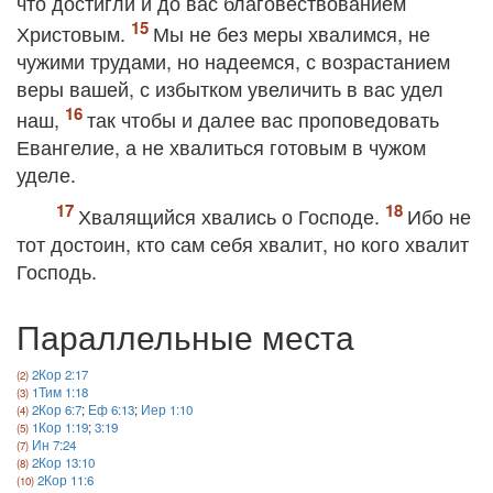
что достигли и до вас благовествованием
Христовым.
Мы не без меры хвалимся, не
чужими трудами, но надеемся, с возрастанием
веры вашей, с избытком увеличить в вас удел
наш,
так чтобы и далее вас проповедовать
Евангелие, а не хвалиться готовым в чужом
уделе.
Хвалящийся хвались о Господе.
Ибо не
тот достоин, кто сам себя хвалит, но кого хвалит
Господь.
Параллельные места
2Кор 2:17
1Тим 1:18
2Кор 6:7
;
Еф 6:13
;
Иер 1:10
1Кор 1:19
;
3:19
Ин 7:24
2Кор 13:10
2Кор 11:6