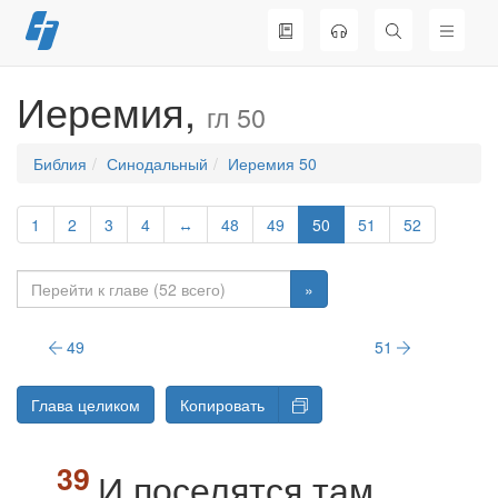
Перейти
к
содержимому
Иеремия,
гл 50
Библия
Синодальный
Иеремия 50
1
2
3
4
↔
48
49
50
51
52
»
49
51
Глава целиком
Копировать
И поселятся там