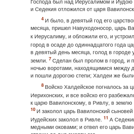
Господа был над Иерусалимом и Иудою до
и Седекия отложился от царя Вавилонск
И было, в девятый год его царство
месяца, пришел Навуходоносор, царь Вав
к Иерусалиму, и обложили его, и устрои
город в осаде до одиннадцатого года ц
в девятый день месяца, голод в городе 
земли.
Сделан был пролом в город, и 
ночью воротами, находящимися между дв
и пошли дорогою степи; Халдеи же были
Войско Халдейское погналось за ц
Иерихонских, и все войско его разбежал
к царю Вавилонскому, в Ривлу, в землю 
И заколол царь Вавилонский сыновей 
Иудейских заколол в Ривле.
А Седекии
медными оковами; и отвел его царь Вав