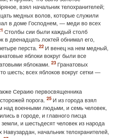
бряное, взял начальник телохранителей;
дцать медных волов, которые служили
ал в доме Господнем, — меди во всех
Столбы сии были каждый столб
к в двенадцать локтей обнимал его,
 четыре перста.
И венец на нем медный,
ранатовые яблоки вокруг были все
анатовыми яблоками.
Гранатовых
о шесть; всех яблоков вокруг сетки —
также Сераию первосвященника
 сторожей порога.
И из города взял
м над военными людьми, и семь человек,
лись в городе, и главного писца
 земли, и шестьдесят человек из народа
х Навузардан, начальник телохранителей,