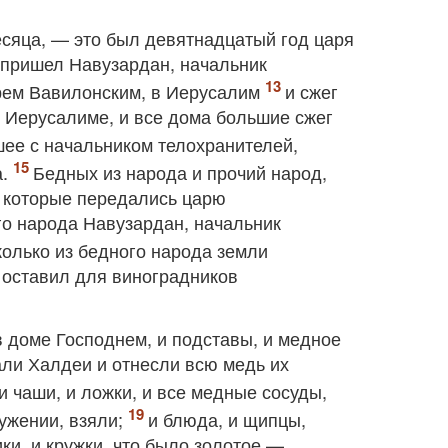
есяца, — это был девятнадцатый год царя
 пришел Навузардан, начальник
рем Вавилонским, в Иерусалим
и сжег
в Иерусалиме, и все дома большие сжег
шее с начальником телохранителей,
а.
Бедных из народа и прочий народ,
, которые передались царю
го народа Навузардан, начальник
колько из бедного народа земли
 оставил для виноградников
 доме Господнем, и подставы, и медное
али Халдеи и отнесли всю медь их
 и чаши, и ложки, и все медные сосуды,
ужении, взяли;
и блюда, и щипцы,
ки, и кружки, что было золотое —