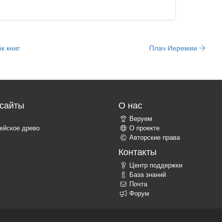
к книг
Плач Иеремии
сайты
О нас
Веруем
ейское древо
О проекте
Авторские права
Контакты
Центр поддержки
База знаний
Почта
Форум