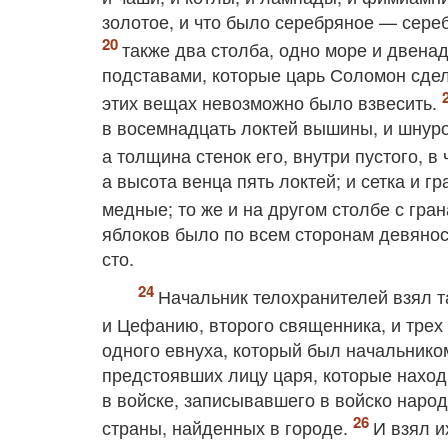
золотое, и что было серебряное — сере
также два столба, одно море и двена
подставами, которые царь Соломон сдел
этих вещах невозможно было взвесить.
в восемнадцать локтей вышины, и шнуро
а толщина стенок его, внутри пустого, в
а высота венца пять локтей; и сетка и г
медные; то же и на другом столбе с гр
яблоков было по всем сторонам девяност
сто.
Начальник телохранителей взял 
и Цефанию, второго священника, и трех
одного евнуха, который был начальнико
предстоявших лицу царя, которые находи
в войске, записывавшего в войско народ
страны, найденных в городе.
И взял и