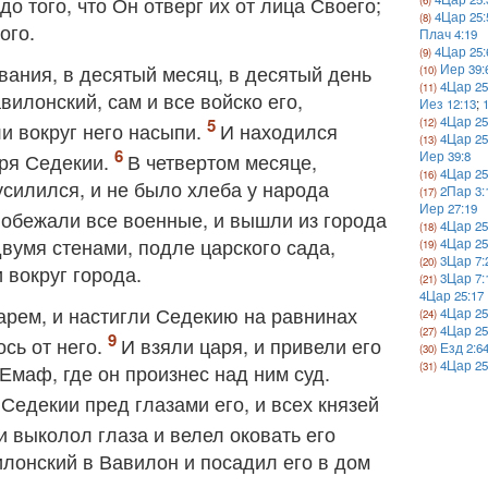
 того, что Он отверг их от лица Своего;
4Цар 25:
ого.
Плач 4:19
4Цар 25:
вания, в десятый месяц, в десятый день
Иер 39:
4Цар 25
илонский, сам и все войско его,
Иез 12:13
;
4Цар 25
ли вокруг него насыпи.
И находился
4Цар 25
аря Седекии.
В четвертом месяце,
Иер 39:8
4Цар 25
усилился, и не было хлеба у народа
2Пар 3:
Иер 27:19
побежали все военные, и вышли из города
4Цар 25
умя стенами, подле царского сада,
4Цар 25
3Цар 7:
 вокруг города.
3Цар 7:
4Цар 25:17
арем, и настигли Седекию на равнинах
4Цар 25
4Цар 25
ось от него.
И взяли царя, и привели его
Езд 2:6
4Цар 25
Емаф, где он произнес над ним суд.
Седекии пред глазами его, и всех князей
 выколол глаза и велел оковать его
илонский в Вавилон и посадил его в дом