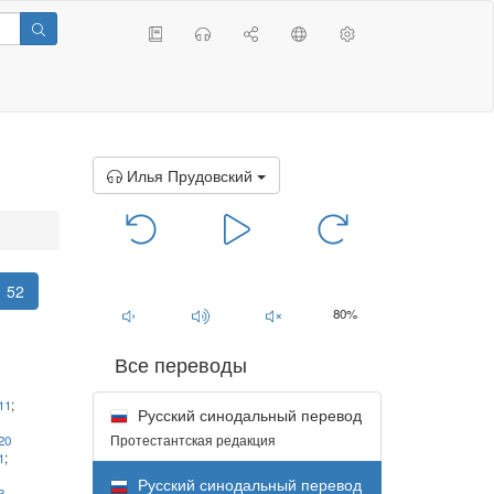
Илья Прудовский
00:00
/
00:00
52
80%
Все переводы
11
;
Русский синодальный перевод
Протестантская редакция
20
1
;
Русский синодальный перевод
3