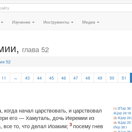
я
Изучение
Инструменты
Медиа
мии,
глава 52
ия 52
11
↔
43
44
45
46
47
48
49
50
51
2Пар 36:
, когда начал царствовать, и царствовал
4Цар 24:18
ери его — Хамуталь, дочь Иеремии из
4Цар 24:
4Цар 25:
, все то, что делал Иоаким;
посему гнев
Иер 39:1
4Цар 25: