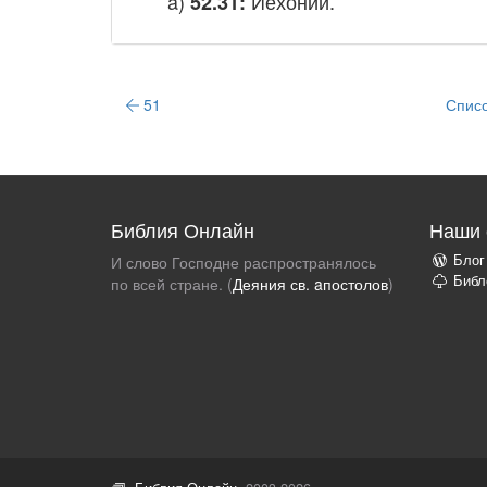
a)
Иехонии.
52.31:
51
Списо
Библия Онлайн
Наши 
Блог
И слово Господне распространялось
Библ
по всей стране. (
Деяния св. aпостолов
)