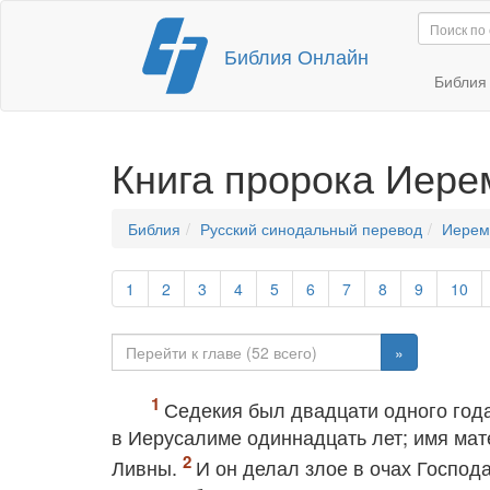
Перейти
Библия Онлайн
к
содержимому
Библи
Книга пророка Иере
Библия
Русский синодальный перевод
Иерем
1
2
3
4
5
6
7
8
9
10
»
Седекия был двадцати одного года
в Иерусалиме одиннадцать лет; имя мат
Ливны.
И он делал злое в очах Господа