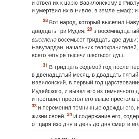
и отвел их к царю Вавилонскому в Ривл
и умертвил их в Ривле, в земле Емаф; и
Вот народ, который выселил Наву
двадцать три Иудея;
в восемнадцатый
восемьсот тридцать две души
выселено
Навузардан, начальник телохранителей,
всего четыре тысячи шестьсот душ.
В тридцать седьмой год после пе
в двенадцатый месяц, в двадцать пятый
Вавилонский, в первый год царствовани
Иудейского, и вывел его из темничного 
и поставил престол его выше престола ц
и переменил темничные одежды его, и 
жизни своей.
И содержание его, соде
от царя изо дня в день до дня смерти его