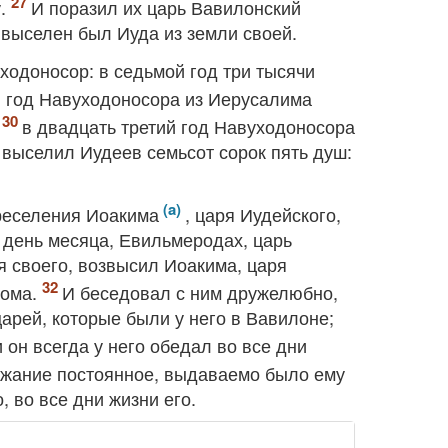
у.
И поразил их царь Вавилонский
 выселен был Иуда из земли своей.
ходоносор: в седьмой год три тысячи
 год Навуходоносора из Иерусалима
;
в двадцать третий год Навуходоносора
 выселил Иудеев семьсот сорок пять душ:
реселения Иоакима
, царя Иудейского,
 день месяца, Евильмеродах, царь
я своего, возвысил Иоакима, царя
дома.
И беседовал с ним дружелюбно,
арей, которые были у него в Вавилоне;
он всегда у него обедал во все дни
ржание постоянное, выдаваемо было ему
, во все дни жизни его.