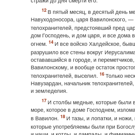
стражи до дня смерти его.
В пятый месяц, в десятый день м
Навуходоносора, царя Вавилонского, —
телохранителей, предстоявший пред ца
дом Господень, и дом царя, и все дома 
огнем.
И все войско Халдейское, быв
разрушило все стены вокруг Иерусалим
остававшийся в городе, и переметчиков
Вавилонскому, и вообще остаток просто
телохранителей, выселил.
Только нес
Навузардан, начальник телохранителей,
и земледелия.
И столбы медные, которые были в
море, которое в доме Господнем, излом
в Вавилон.
И тазы, и лопатки, и ножи,
которые употребляемы были при Богосл
и чаши, и котлы, и лампады, и фимиамни