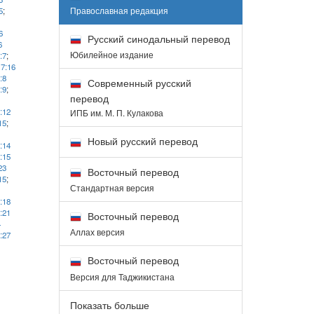
Православная редакция
5
;
6
Русский синодальный перевод
6
Юбилейное издание
:7
;
17:16
:8
Современный русский
:9
;
перевод
:12
ИПБ им. М. П. Кулакова
15
;
Новый русский перевод
:14
:15
23
Восточный перевод
15
;
Стандартная версия
:18
:21
Восточный перевод
4
Аллах версия
:27
Восточный перевод
Версия для Таджикистана
Показать больше