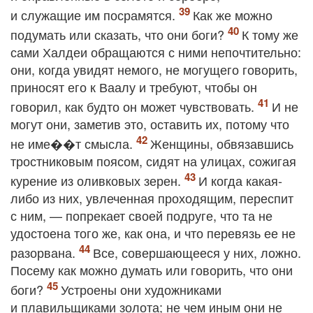
и служащие им посрамятся.
Как же можно
подумать или сказать, что они боги?
К тому же
сами Халдеи обращаются с ними непочтительно:
они, когда увидят немого, не могущего говорить,
приносят его к Ваалу и требуют, чтобы он
говорил, как будто он может чувствовать.
И не
могут они, заметив это, оставить их, потому что
не име��т смысла.
Женщины, обвязавшись
тростниковым поясом, сидят на улицах, сожигая
курение из оливковых зерен.
И когда какая‐
либо из них, увлеченная проходящим, переспит
с ним, — попрекает своей подруге, что та не
удостоена того же, как она, и что перевязь ее не
разорвана.
Все, совершающееся у них, ложно.
Посему как можно думать или говорить, что они
боги?
Устроены они художниками
и плавильщиками золота; не чем иным они не