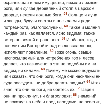
охраняющая в нем имущество, нежели ложные
боги, или
деревянный столп в царском
лучше
дворце, нежели ложные боги.
Солнце и луна
и звезды, будучи светлы и посылаемы ради
потребности, благопослушны.
Также и молния
каждый раз, как является, ясно видима; также
ветер во всякой стране веет.
И облака, когда
повелит им Бог пройти над всею вселенною,
исполняют повеление.
Тоже огонь, свыше
ниспосылаемый для истребления гор и лесов,
делает, что назначено; а эти не подобны им ни
видом, ни силами.
Почему же можно подумать
или сказать, что они боги, когда они несильны ни
суда рассудить, ни добра делать людям?
Итак,
зная, что они не боги, не бойтесь их.
Царей
они ни проклянут, ни благословят;
знамений
не покажут на небе и пред народами; не осветят,