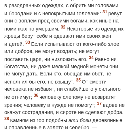
в разодранных одеждах, с обритыми головами
и бородами и с непокрытыми головами:
ревут
они с воплем пред своими богами, как иные на
поминках по умершим.
Некоторые из одежд их
жрецы берут себе и одевают ими своих жен
и детей.
Если испытывают от кого‐либо злое
или доброе, не могут воздать; не могут
поставить царя, ни низложить его.
Равно ни
богатства, ни даже мелкой медной монеты они
не могут дать. Если кто, обещав им обет, не
исполнил бы его, не взыщут.
От смерти
человека не избавят, ни слабейшего у сильного
не отнимут;
человеку слепому не возвратят
зрения; человеку в нужде не помогут;
вдове не
окажут сострадания, и сироте не сделают добра.
Камням из гор подобны
деревянные
эти боги
и оправленные в золото и серебро, —