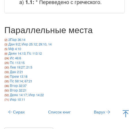
a)
* Переведено с греческого.
1.1:
Параллельные места
2Пар 36:14
Дан 9:2
;
Иер 25:12
;
29:10
,
14
Мф 4:10
Деян 14:13
;
Пс 113:12
Ис 46:6
Пс 113:15
Лев 19:27
;
21:5
Дан 2:21
Прем 13:18
Пс 59:14
;
67:21
Втор 32:37
Втор 32:21
Деян 14:17
;
Иер 14:22
Иер 10:11
Сирах
Список книг
Варух