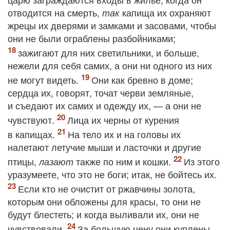
отводится на смерть,
капища их охраняют
так
жрецы их дверями и замками и засовами, чтобы
они не были ограблены разбойниками;
зажигают для них светильники, и больше,
нежели для себя самих, а они ни одного из них
не могут видеть.
Они как бревно в доме;
сердца их, говорят, точат черви земляные,
и съедают их самих и одежду их, — а они не
чувствуют.
Лица их черны от курения
в капищах.
На тело их и на головы их
налетают летучие мыши и ласточки и другие
птицы,
также по ним и кошки.
Из этого
лазают
уразумеете, что это не боги; итак, не бойтесь их.
Если кто не очистит от ржавчины золота,
которым они обложены для красы, то они не
будут блестеть; и когда выливали их, они не
чувствовали.
За большую цену они куплены,