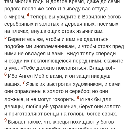
там многие годы и долгое время, даже до семи
родов; после же сего Я выведу вас оттуда
с миром.
Теперь вы увидите в Вавилоне богов
серебряных и золотых и деревянных, носимых
на плечах, внушающих страх язычникам.
Берегитесь же, чтобы и вам не сделаться
подобными иноплеменникам, и чтобы страх пред
ними не овладел и вами. Видя толпу спереди
и сзади их поклоняющеюся перед ними, скажите
в уме: «Тебе должно поклоняться, Владыко!»
Ибо Ангел Мой с вами, и он защитник душ
ваших.
Язык их выстроган художником, и сами
они оправлены в золото и серебро; но они
ложные, и не могут говорить.
И как бы для
девицы, любящей украшение, берут они золото
и приготовляют венцы на головы богов своих.
Бывает также, что жрецы похищают у богов
своих золото и серебро и употребляют его на