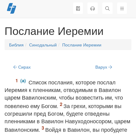
Перейти
к
содержимому
Послание Иеремии
Библия
Синодальный
Послание Иеремии
Сирах
Варух
Список послания, которое послал
Иеремия к пленникам, отводимым в Вавилон
царем Вавилонским, чтобы возвестить им, что
повелено ему Богом.
За грехи, которыми вы
согрешили пред Богом, будете отведены
пленниками в Вавилон Навуходоносором, царем
Вавилонским.
Войдя в Вавилон, вы пробудете