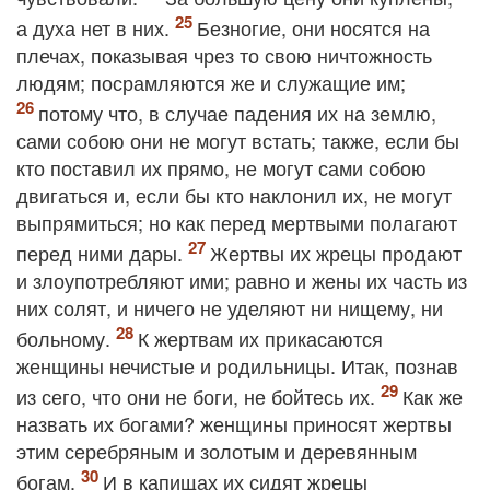
а духа нет в них.
Безногие, они носятся на
плечах, показывая чрез то свою ничтожность
людям; посрамляются же и служащие им;
потому что, в случае падения их на землю,
сами собою они не могут встать; также, если бы
кто поставил их прямо, не могут сами собою
двигаться и, если бы кто наклонил их, не могут
выпрямиться; но как перед мертвыми полагают
перед ними дары.
Жертвы их жрецы продают
и злоупотребляют ими; равно и жены их часть из
них солят, и ничего не уделяют ни нищему, ни
больному.
К жертвам их прикасаются
женщины нечистые и родильницы. Итак, познав
из сего, что они не боги, не бойтесь их.
Как же
назвать их богами? женщины приносят жертвы
этим серебряным и золотым и деревянным
богам.
И в капищах их сидят жрецы