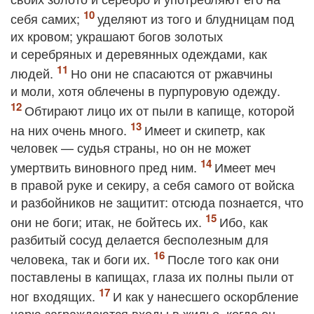
себя самих;
уделяют из того и блудницам под
их кровом; украшают богов золотых
и серебряных и деревянных одеждами, как
людей.
Но они не спасаются от ржавчины
и моли, хотя облечены в пурпуровую одежду.
Обтирают лицо их от пыли в капище, которой
на них очень много.
Имеет и скипетр, как
человек — судья страны, но он не может
умертвить виновного пред ним.
Имеет меч
в правой руке и секиру, а себя самого от войска
и разбойников не защитит: отсюда познается, что
они не боги; итак, не бойтесь их.
Ибо, как
разбитый сосуд делается бесполезным для
человека, так и боги их.
После того как они
поставлены в капищах, глаза их полны пыли от
ног входящих.
И как у нанесшего оскорбление
царю заграждаются входы в жилье, когда он