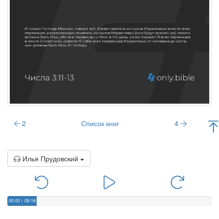
2
Список книг
4
Илья Прудовский
00:00
/
09:16