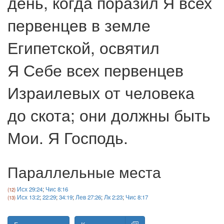
день, когда поразил Я всех
первенцев в земле
Египетской, освятил
Я Себе всех первенцев
Израилевых от человека
до скота; они должны быть
Мои. Я Господь.
Параллельные места
Исх 29:24
;
Чис 8:16
Исх 13:2
;
22:29
;
34:19
;
Лев 27:26
;
Лк 2:23
;
Чис 8:17