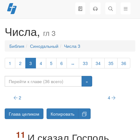
Перейти
к
содержимому
Числа,
гл 3
Библия
Синодальный
Числа 3
1
2
3
4
5
6
↔
33
34
35
36
»
2
4
Глава целиком
Копировать
И сказал Господь