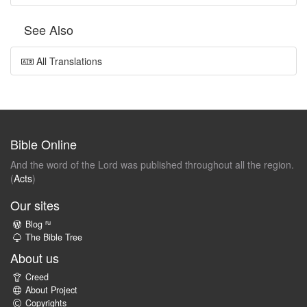
See Also
All Translations
Bible Online
And the word of the Lord was published throughout all the region.
(
Acts
)
Our sites
ru
Blog
The Bible Tree
About us
Creed
About Project
Copyrights