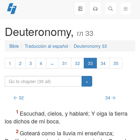
Skip
to
content
Deuteronomy,
гл 33
Bible
Traducción al español
Deuteronomy 33
1
2
3
4
↔
31
32
33
34
35
»
32
34
Escuchad, cielos, y hablaré; Y oiga la tierra
los dichos de mi boca.
Goteará como la lluvia mi enseñanza;