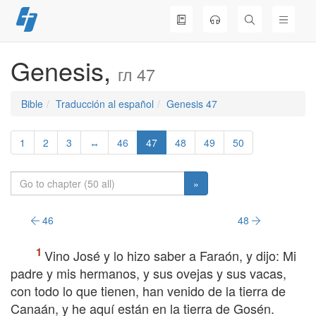
Skip
to
content
Genesis,
гл 47
Bible
Traducción al español
Genesis 47
1
2
3
↔
46
47
48
49
50
»
46
48
Vino José y lo hizo saber a Faraón, y dijo: Mi
padre y mis hermanos, y sus ovejas y sus vacas,
con todo lo que tienen, han venido de la tierra de
Canaán, y he aquí están en la tierra de Gosén.