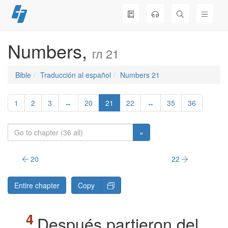
Skip
to
content
Numbers,
гл 21
Bible
Traducción al español
Numbers 21
1
2
3
↔
20
21
22
↔
35
36
»
20
22
Entire chapter
Copy
Después partieron del