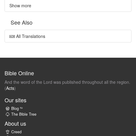
Show more
See Also
All Translations
Bible Online
And the word of the Lord was published throughout all the region.
(
Acts
)
Our sites
ru
Blog
The Bible Tree
About us
Creed