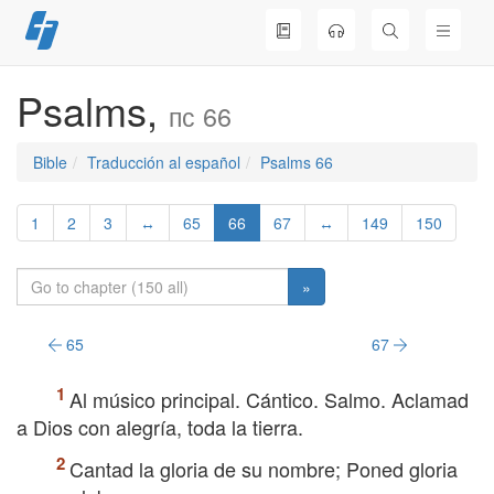
Skip
to
content
Psalms,
пс 66
Bible
Traducción al español
Psalms 66
1
2
3
↔
65
66
67
↔
149
150
»
65
67
Al músico principal. Cántico. Salmo. Aclamad
a Dios con alegría, toda la tierra.
Cantad la gloria de su nombre; Poned gloria