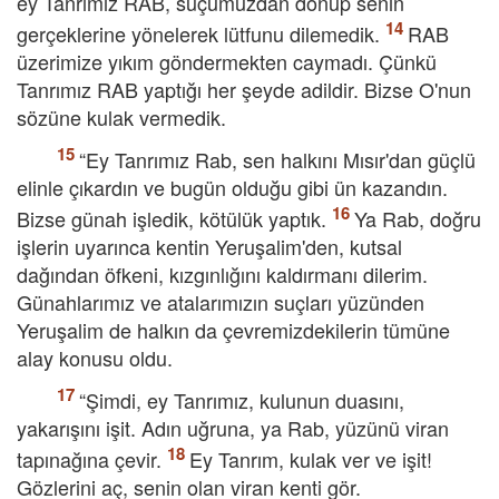
ey Tanrımız RAB, suçumuzdan dönüp senin
gerçeklerine yönelerek lütfunu dilemedik.
RAB
üzerimize yıkım göndermekten caymadı. Çünkü
Tanrımız RAB yaptığı her şeyde adildir. Bizse O'nun
sözüne kulak vermedik.
“Ey Tanrımız Rab, sen halkını Mısır'dan güçlü
elinle çıkardın ve bugün olduğu gibi ün kazandın.
Bizse günah işledik, kötülük yaptık.
Ya Rab, doğru
işlerin uyarınca kentin Yeruşalim'den, kutsal
dağından öfkeni, kızgınlığını kaldırmanı dilerim.
Günahlarımız ve atalarımızın suçları yüzünden
Yeruşalim de halkın da çevremizdekilerin tümüne
alay konusu oldu.
“Şimdi, ey Tanrımız, kulunun duasını,
yakarışını işit. Adın uğruna, ya Rab, yüzünü viran
tapınağına çevir.
Ey Tanrım, kulak ver ve işit!
Gözlerini aç, senin olan viran kenti gör.