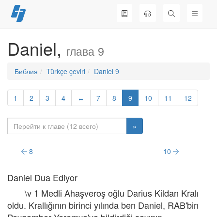
Перейти
к
содержимому
Daniel,
глава 9
Библия
Türkçe çeviri
Daniel 9
1
2
3
4
↔
7
8
9
10
11
12
»
8
10
Daniel Dua Ediyor
\v 1 Medli Ahaşveroş oğlu Darius Kildan Kralı
oldu. Krallığının birinci yılında ben Daniel, RAB'bin