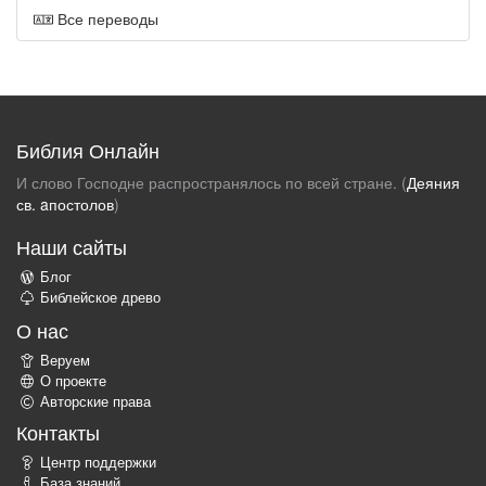
Все переводы
Библия Онлайн
И слово Господне распространялось по всей стране. (
Деяния
св. aпостолов
)
Наши сайты
Блог
Библейское древо
О нас
Веруем
О проекте
Авторские права
Контакты
Центр поддержки
База знаний