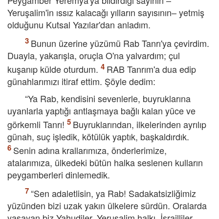
Peygamber Yeremya'ya bildirdiği sayının –
Yeruşalim'in ıssız kalacağı yılların sayısının– yetmiş
olduğunu Kutsal Yazılar'dan anladım.
Bunun üzerine yüzümü Rab Tanrı'ya çevirdim.
Duayla, yakarışla, oruçla O'na yalvardım; çul
kuşanıp külde oturdum.
RAB Tanrım'a dua edip
günahlarımızı itiraf ettim. Şöyle dedim:
“Ya Rab, kendisini sevenlerle, buyruklarına
uyanlarla yaptığı antlaşmaya bağlı kalan yüce ve
görkemli Tanrı!
Buyruklarından, ilkelerinden ayrılıp
günah, suç işledik, kötülük yaptık, başkaldırdık.
Senin adına krallarımıza, önderlerimize,
atalarımıza, ülkedeki bütün halka seslenen kulların
peygamberleri dinlemedik.
“Sen adaletlisin, ya Rab! Sadakatsizliğimiz
yüzünden bizi uzak yakın ülkelere sürdün. Oralarda
yaşayan biz Yahudiler, Yeruşalim halkı, İsrailliler