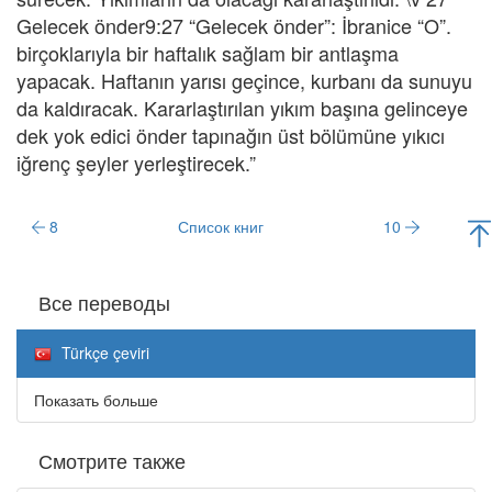
Gelecek önder9:27 “Gelecek önder”: İbranice “O”.
birçoklarıyla bir haftalık sağlam bir antlaşma
yapacak. Haftanın yarısı geçince, kurbanı da sunuyu
da kaldıracak. Kararlaştırılan yıkım başına gelinceye
dek yok edici önder tapınağın üst bölümüne yıkıcı
iğrenç şeyler yerleştirecek.”
8
Список книг
10
Все переводы
Türkçe çeviri
Показать больше
Смотрите также