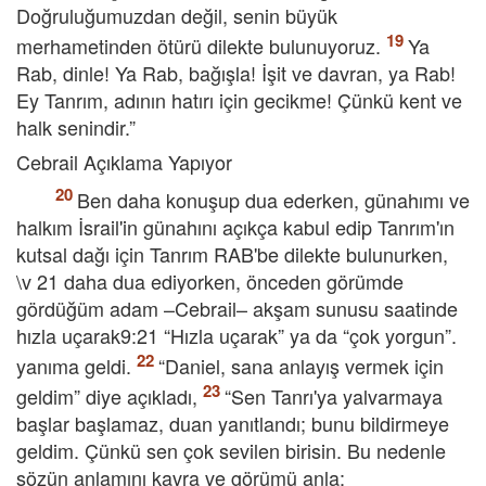
Doğruluğumuzdan değil, senin büyük
merhametinden ötürü dilekte bulunuyoruz.
Ya
Rab, dinle! Ya Rab, bağışla! İşit ve davran, ya Rab!
Ey Tanrım, adının hatırı için gecikme! Çünkü kent ve
halk senindir.”
Cebrail Açıklama Yapıyor
Ben daha konuşup dua ederken, günahımı ve
halkım İsrail'in günahını açıkça kabul edip Tanrım'ın
kutsal dağı için Tanrım RAB'be dilekte bulunurken,
\v 21 daha dua ediyorken, önceden görümde
gördüğüm adam –Cebrail– akşam sunusu saatinde
hızla uçarak9:21 “Hızla uçarak” ya da “çok yorgun”.
yanıma geldi.
“Daniel, sana anlayış vermek için
geldim” diye açıkladı,
“Sen Tanrı'ya yalvarmaya
başlar başlamaz, duan yanıtlandı; bunu bildirmeye
geldim. Çünkü sen çok sevilen birisin. Bu nedenle
sözün anlamını kavra ve görümü anla: