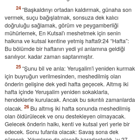
“Başkaldırıyı ortadan kaldırmak, günaha son
vermek, suçu bağışlatmak, sonsuza dek kalıcı
doğruluğu sağlamak, görüm ve peygamberliği
mühürlemek, En Kutsal'ı meshetmek için senin
halkına ve kutsal kentine yetmiş hafta9:24 “Hafta”:
Bu bölümde bir haftanın yedi yıl anlamına geldiği
sanılıyor. kadar zaman saptanmıştır.
“Şunu bil ve anla: Yeruşalim'i yeniden kurmak
için buyruğun verilmesinden, meshedilmiş olan
önderin gelişine dek yedi hafta geçecek. Altmış iki
hafta içinde Yeruşalim yeniden sokaklarla,
hendeklerle kurulacak. Ancak bu sıkıntılı zamanlarda
olacak.
Bu altmış iki hafta sonunda meshedilmiş
olan öldürülecek ve onu destekleyen olmayacak.
Gelecek önderin halkı, kenti ve kutsal yeri yerle bir
edecek. Sonu tufanla olacak: Savaş sona dek
sürecek. Yıkımların da olacağı kararlaştırıldı. \v 27