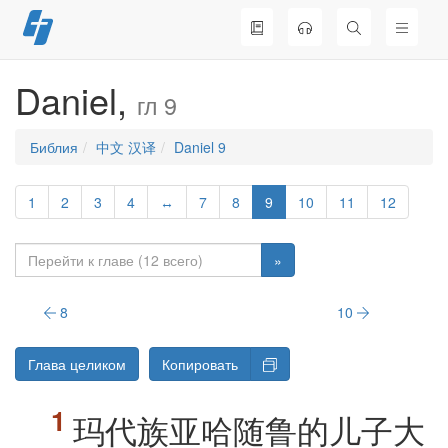
Перейти
к
содержимому
Daniel,
гл 9
Библия
中文 汉译
Daniel 9
1
2
3
4
↔
7
8
9
10
11
12
»
8
10
Глава целиком
Копировать
玛代族亚哈随鲁的儿子大