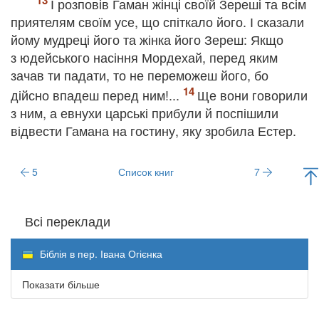
І розповів Гаман жінці своїй Зереші та всім
приятелям своїм усе, що спіткало його. І сказали
йому мудреці його та жінка його Зереш: Якщо
з юдейського насіння Мордехай, перед яким
зачав ти падати, то не переможеш його, бо
дійсно впадеш перед ним!...
Ще вони говорили
з ним, а евнухи царські прибули й поспішили
відвести Гамана на гостину, яку зробила Естер.
5
Список книг
7
Всі переклади
Біблія в пер. Івана Огієнка
Показати більше