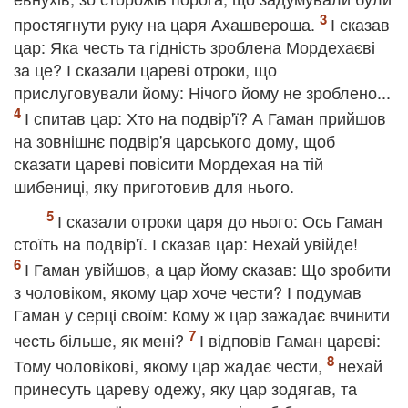
простягнути руку на царя Ахашвероша.
І сказав
цар: Яка честь та гідність зроблена Мордехаєві
за це? І сказали цареві отроки, що
прислуговували йому: Нічого йому не зроблено...
І спитав цар: Хто на подвір'ї? А Гаман прийшов
на зовнішнє подвір'я царського дому, щоб
сказати цареві повісити Мордехая на тій
шибениці, яку приготовив для нього.
І сказали отроки царя до нього: Ось Гаман
стоїть на подвір'ї. І сказав цар: Нехай увійде!
І Гаман увійшов, а цар йому сказав: Що зробити
з чоловіком, якому цар хоче чести? І подумав
Гаман у серці своїм: Кому ж цар зажадає вчинити
честь більше, як мені?
І відповів Гаман цареві:
Тому чоловікові, якому цар жадає чести,
нехай
принесуть цареву одежу, яку цар зодягав, та