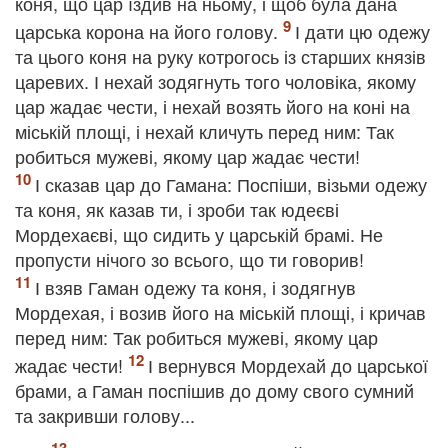
коня, що цар їздив на ньому, і щоб була дана
царська корона на його голову.
І дати цю одежу
та цього коня на руку котрогось із старших князів
царевих. І нехай зодягнуть того чоловіка, якому
цар жадає чести, і нехай возять його на коні на
міській площі, і нехай кличуть перед ним: Так
робиться мужеві, якому цар жадає чести!
І сказав цар до Гамана: Поспіши, візьми одежу
та коня, як казав ти, і зроби так юдеєві
Мордехаєві, що сидить у царській брамі. Не
пропусти нічого зо всього, що ти говорив!
І взяв Гаман одежу та коня, і зодягнув
Мордехая, і возив його на міській площі, і кричав
перед ним: Так робиться мужеві, якому цар
жадає чести!
І вернувся Мордехай до царської
брами, а Гаман поспішив до дому свого сумний
та закривши голову...