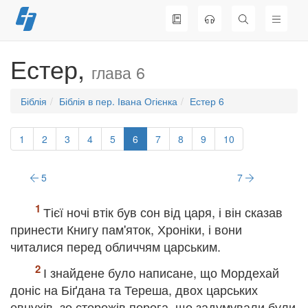
Перейти
до
вмісту
Естер,
глава 6
Біблія
Біблія в пер. Івана Огієнка
Естер 6
1
2
3
4
5
6
7
8
9
10
5
7
Тієї ночі втік був сон від царя, і він сказав
принести Книгу пам'яток, Хроніки, і вони
читалися перед обличчям царським.
І знайдене було написане, що Мордехай
доніс на Біґдана та Тереша, двох царських
евнухів, зо сторожів порога, що задумували були