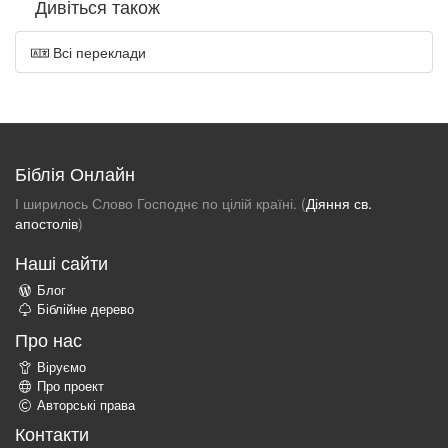
Дивіться також
Всі переклади
Біблія Онлайн
І ширилось Слово Господнє по цілій країні. (
Діяння св.
апостолів
)
Наші сайти
Блог
Біблійне дерево
Про нас
Віруємо
Про проект
Авторські права
Контакти