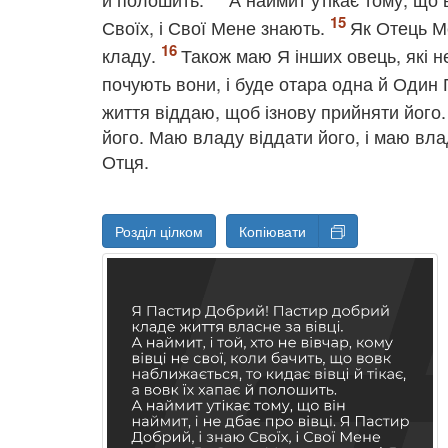
Своїх, і Свої Мене знають.
Як Отець Ме
кладу.
Також маю Я інших овець, які не
почують вони, і буде отара одна й Один
життя віддаю, щоб ізнову прийняти його
його. Маю владу віддати його, і маю вла
Отця.
Розділ цілком
Копіювати