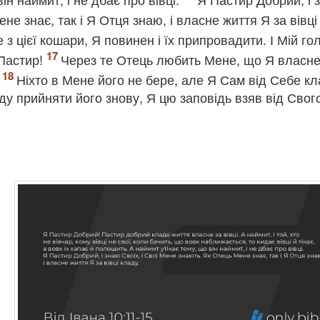
не знає, так і Я Отця знаю, і власне життя Я за вівці
 з цієї кошари, Я повинен і їх припровадити. І Мій го
 Пастир!
Через те Отець любить Мене, що Я власн
.
Ніхто в Мене його не бере, але Я Сам від Себе к
ду прийняти його знову, Я цю заповідь взяв від Свог