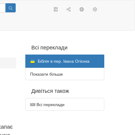
Всі переклади
Біблія в пер. Івана Огієнка
Показати більше
Дивіться також
Всі переклади
 хапає
знаю