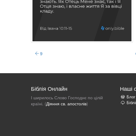
9
Біблія Онлайн
Наші 
Блог
І ширилось Слово Господнє по цілій
Бібл
країні. (
Діяння св. апостолів
)