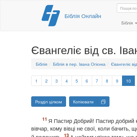
Перейти
Біблія Онлайн
до
вмісту
Біблія
Євангеліє від св. Ів
Біблія
Біблія в пер. Івана Огієнка
Євангеліє ві
1
2
3
4
5
6
7
8
9
10
Розділ цілком
Копіювати
Я Пастир Добрий! Пастир добрий к
вівчар, кому вівці не свої, коли бачить, щ
й полошить.
А наймит утікає тому, що в