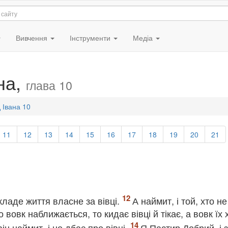
Вивчення
Інструменти
Медіа
ана,
глава 10
д Івана 10
11
12
13
14
15
16
17
18
19
20
21
ладе життя власне за вівці.
А наймит, і той, хто не
о вовк наближається, то кидає вівці й тікає, а вовк їх
ін наймит, і не дбає про вівці.
Я Пастир Добрий, і 