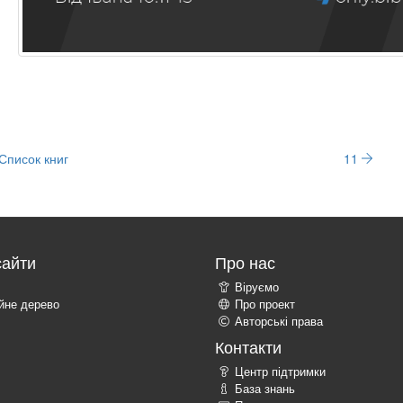
Список книг
11
сайти
Про нас
Віруємо
ійне дерево
Про проект
Авторські права
Контакти
Центр підтримки
База знань