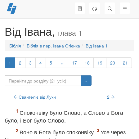
Перейти
до
вмісту
Від Івана,
глава 1
Біблія
Біблія в пер. Івана Огієнка
Від Івана 1
1
2
3
4
5
↔
17
18
19
20
21
»
Євангеліє від Луки
2
Споконвіку було Слово, а Слово в Бога
було, і Бог було Слово.
Воно в Бога було споконвіку.
Усе через