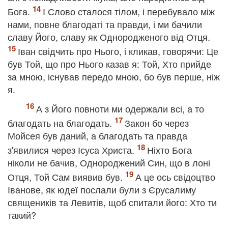
Бога.
І Слово сталося тілом, і перебувало між
нами, повне благодаті та правди, і ми бачили
славу Його, славу як Однородженого від Отця.
Іван свідчить про Нього, і кликав, говорячи: Це
був Той, що про Нього казав я: Той, Хто прийде
за мною, існував передо мною, бо був перше, ніж
я.
А з Його повноти ми одержали всі, а то
благодать на благодать.
Закон бо через
Мойсея був даний, а благодать та правда
з'явилися через Ісуса Христа.
Ніхто Бога
ніколи не бачив, Однороджений Син, що в лоні
Отця, Той Сам виявив був.
А це ось свідоцтво
Іванове, як юдеї послали були з Єрусалиму
священиків та Левитів, щоб спитали його: Хто ти
такий?