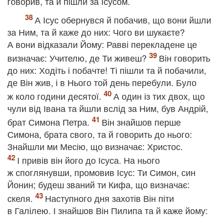
говорив, та й пішли за Ісусом.
А Ісус обернувся й побачив, що вони йшли
за Ним, та й каже до них: Чого ви шукаєте?
А вони відказали Йому: Равві перекладене це
визначає: Учителю, де Ти живеш?
Він говорить
до них: Ходіть і побачте! Ті пішли та й побачили,
де Він жив, і в Нього той день перебули. Було
ж коло години десятої.
А один із тих двох, що
чули від Івана та йшли вслід за Ним, був Андрій,
брат Симона Петра.
Він знайшов перше
Симона, брата свого, та й говорить до нього:
Знайшли ми Месію, що визначає: Христос.
І привів він його до Ісуса. На нього
ж споглянувши, промовив Ісус: Ти Симон, син
Йонин; будеш званий ти Кифа, що визначає:
скеля.
Наступного дня захотів Він піти
в Галілею. І знайшов Він Пилипа та й каже йому: