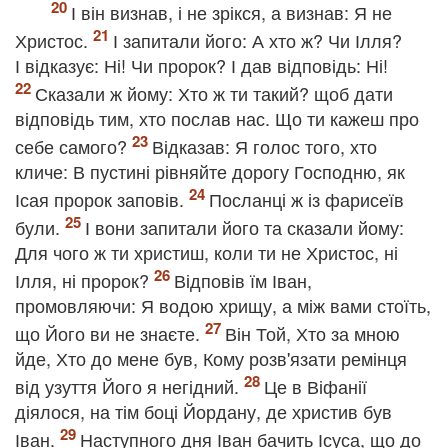
І він визнав, і не зрікся, а визнав: Я не
Христос.
І запитали його: А хто ж? Чи Ілля?
І відказує: Ні! Чи пророк? І дав відповідь: Ні!
Сказали ж йому: Хто ж ти такий? щоб дати
відповідь тим, хто послав нас. Що ти кажеш про
себе самого?
Відказав: Я голос того, хто
кличе: В пустині рівняйте дорогу Господню, як
Ісая пророк заповів.
Посланці ж із фарисеїв
були.
І вони запитали його та сказали йому:
Для чого ж ти христиш, коли ти не Христос, ні
Ілля, ні пророк?
Відповів їм Іван,
промовляючи: Я водою хрищу, а між вами стоїть,
що Його ви не знаєте.
Він Той, Хто за мною
йде, Хто до мене був, Кому розв'язати ремінця
від узуття Його я негідний.
Це в Віфанії
діялося, на тім боці Йордану, де христив був
Іван.
Наступного дня Іван бачить Ісуса, що до