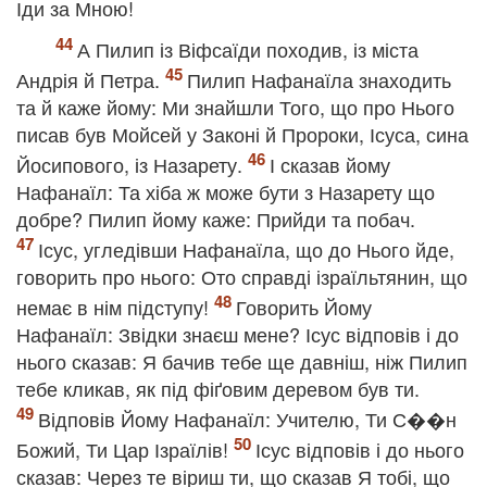
Іди за Мною!
А Пилип із Віфсаїди походив, із міста
Андрія й Петра.
Пилип Нафанаїла знаходить
та й каже йому: Ми знайшли Того, що про Нього
писав був Мойсей у Законі й Пророки, Ісуса, сина
Йосипового, із Назарету.
І сказав йому
Нафанаїл: Та хіба ж може бути з Назарету що
добре? Пилип йому каже: Прийди та побач.
Ісус, угледівши Нафанаїла, що до Нього йде,
говорить про нього: Ото справді ізраїльтянин, що
немає в нім підступу!
Говорить Йому
Нафанаїл: Звідки знаєш мене? Ісус відповів і до
нього сказав: Я бачив тебе ще давніш, ніж Пилип
тебе кликав, як під фіґовим деревом був ти.
Відповів Йому Нафанаїл: Учителю, Ти С��н
Божий, Ти Цар Ізраїлів!
Ісус відповів і до нього
сказав: Через те віриш ти, що сказав Я тобі, що