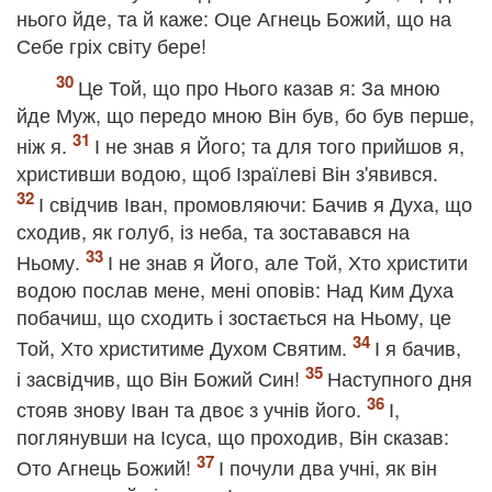
нього йде, та й каже: Оце Агнець Божий, що на
Себе гріх світу бере!
Це Той, що про Нього казав я: За мною
йде Муж, що передо мною Він був, бо був перше,
ніж я.
І не знав я Його; та для того прийшов я,
христивши водою, щоб Ізраїлеві Він з'явився.
І свідчив Іван, промовляючи: Бачив я Духа, що
сходив, як голуб, із неба, та зоставався на
Ньому.
І не знав я Його, але Той, Хто христити
водою послав мене, мені оповів: Над Ким Духа
побачиш, що сходить і зостається на Ньому, це
Той, Хто христитиме Духом Святим.
І я бачив,
і засвідчив, що Він Божий Син!
Наступного дня
стояв знову Іван та двоє з учнів його.
І,
поглянувши на Ісуса, що проходив, Він сказав:
Ото Агнець Божий!
І почули два учні, як він