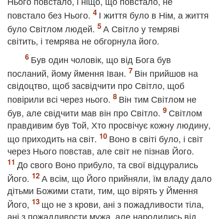
Нього повстало, і ніщо, що повстало, не
повстало без Нього.
І життя було в Нім, а життя
було Світлом людей.
А Світло у темряві
світить, і темрява не обгорнула його.
Був один чоловік, що від Бога був
посланий, йому ймення Іван.
Він прийшов на
свідоцтво, щоб засвідчити про Світло, щоб
повірили всі через нього.
Він тим Світлом не
був, але свідчити мав він про Світло.
Світлом
правдивим був Той, Хто просвічує кожну людину,
що приходить на світ.
Воно в світі було, і світ
через Нього повстав, але світ не пізнав Його.
До свого Воно прибуло, та свої відцурались
Його.
А всім, що Його прийняли, їм владу дало
дітьми Божими стати, тим, що вірять у Ймення
Його,
що не з крови, ані з пожадливости тіла,
ані з пожадливости мужа, але народились від